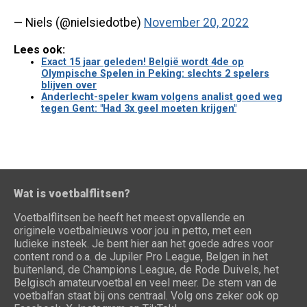
— Niels (@nielsiedotbe)
November 20, 2022
Lees ook:
Exact 15 jaar geleden! België wordt 4de op
Olympische Spelen in Peking: slechts 2 spelers
blijven over
Anderlecht-speler kwam volgens analist goed weg
tegen Gent: "Had 3x geel moeten krijgen"
Wat is voetbalflitsen?
Voetbalflitsen.be heeft het meest opvallende en
originele voetbalnieuws voor jou in petto, met een
ludieke insteek. Je bent hier aan het goede adres voor
content rond o.a. de Jupiler Pro League, Belgen in het
buitenland, de Champions League, de Rode Duivels, het
Belgisch amateurvoetbal en veel meer. De stem van de
voetbalfan staat bij ons centraal. Volg ons zeker ook op