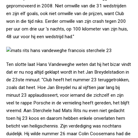
gepromoveerd in 2008. Niet omwille van die 31 wedstrijden
en zijn elf goals, ook niet omwille van de prijzen, want Club
won in die tijd niks. Eerder omwille van zijn crash tegen 200
per uur om drie uur ’s nachts, op 100 kilometer van zijn huis,
48 uur voor hij een wedstrijd had."
Ten slotte laat Hans Vandeweghe weten dat hij het bizar vindt
dat er nu nog altijd geklapt wordt in het Jan Breydelstadion in
de 23ste minuut: "Club heeft het nummer 23 teruggetrokken,
zoals dat heet. Hoe Jan Breydel nu al vijftien jaar lang bij
minuut 23 applaudisseert, voor iemand die zichzelf en zijn
veel te rappe Porsche in de vernieling heeft gereden, het blijft
vreemd. Aan Sterchele had Mats Rits nu even niet gedacht
toen hij 23 koos en daarom hebben enkele onverlaten hem
beticht van heiligschennis. Zijn verdediging was nochtans
duidelijk. Hij wilde nummer 26 maar Colin Coosemans had die