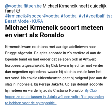
@voetbalflitsen.be
Michael Krmencik heeft duidelijk
fans! 😅
#krmencik
#soccer
#voetbal
#football
#vf
#voetbalflits
Beast Mode - KURA
Michael Krmencik scoort meteen
en viert als Ronaldo
Krmencik kwam nochtans met aardige adelbrieven naar
Brugge afgezakt. De spits scoorde in z'n carrière al aan de
lopende band en had eerder dat seizoen ook al Antwerp
Europees uitgeschakeld. Bij Club kwam hij echter niet verder
dan negentien optredens, waarin hij slechts enkele keer het
net vond. Na enkele uitleenbeurten gaat hij volgend jaar aan de
slag in Indonesië, bij Persija Jakarta. Op zijn debuut scoorde
hij meteen en vierde hij zoals Cristiano Ronaldo.
Bij Club
hopen ze ondertussen in Jutgla wél een voltreffer gevonden
te hebben voor de spitspositie.