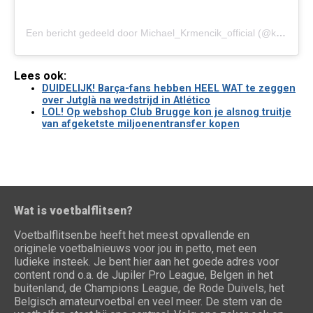
Een bericht gedeeld door Michael_Krmencik_official (@krmelec_11)
Lees ook:
DUIDELIJK! Barça-fans hebben HEEL WAT te zeggen
over Jutglà na wedstrijd in Atlético
LOL! Op webshop Club Brugge kon je alsnog truitje
van afgeketste miljoenentransfer kopen
Wat is voetbalflitsen?
Voetbalflitsen.be heeft het meest opvallende en
originele voetbalnieuws voor jou in petto, met een
ludieke insteek. Je bent hier aan het goede adres voor
content rond o.a. de Jupiler Pro League, Belgen in het
buitenland, de Champions League, de Rode Duivels, het
Belgisch amateurvoetbal en veel meer. De stem van de