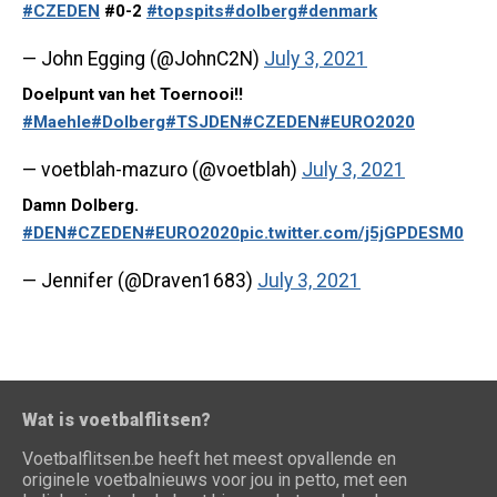
#CZEDEN
#0-2
#topspits
#dolberg
#denmark
— John Egging (@JohnC2N)
July 3, 2021
Doelpunt van het Toernooi!!
#Maehle
#Dolberg
#TSJDEN
#CZEDEN
#EURO2020
— voetblah-mazuro (@voetblah)
July 3, 2021
Damn Dolberg.
#DEN
#CZEDEN
#EURO2020
pic.twitter.com/j5jGPDESM0
— Jennifer (@Draven1683)
July 3, 2021
Wat is voetbalflitsen?
Voetbalflitsen.be heeft het meest opvallende en
originele voetbalnieuws voor jou in petto, met een