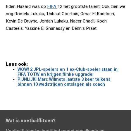
Eden Hazard was op
FIFA
12 het grootste talent. Ook zien we
nog Romelu Lukaku, Thibaut Courtois, Omar El Kaddouri,
Kevin De Bruyne, Jordan Lukaku, Nacer Chadli, Koen
Casteels, Yassine El Ghanassy en Dennis Praet.
Lees ook:
WOW! 2 JPL-spelers en 1 ex-Club-speler staan in
FIFA TOTW en krijgen flinke upgrade!
PIJNLIJK! Marc Wilmots laatste 3 keer telkens
binnen 10 wedstrijden ontslagen als coach
Wat is voetbalflitsen?
Voetbalflitsen.be heeft het meest opvallende en