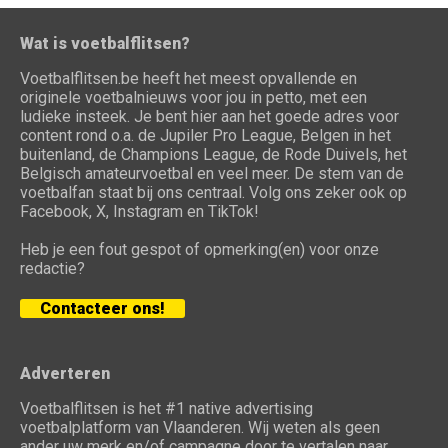
Wat is voetbalflitsen?
Voetbalflitsen.be heeft het meest opvallende en
originele voetbalnieuws voor jou in petto, met een
ludieke insteek. Je bent hier aan het goede adres voor
content rond o.a. de Jupiler Pro League, Belgen in het
buitenland, de Champions League, de Rode Duivels, het
Belgisch amateurvoetbal en veel meer. De stem van de
voetbalfan staat bij ons centraal. Volg ons zeker ook op
Facebook, X, Instagram en TikTok!
Heb je een fout gespot of opmerking(en) voor onze
redactie?
Contacteer ons!
Adverteren
Voetbalflitsen is het #1 native advertising
voetbalplatform van Vlaanderen. Wij weten als geen
ander uw merk en/of campagne door te vertalen naar