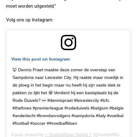
moet worden uitgesteld.”
Volg ons op Instagram:
View this post on Instagram
🦊 Dennis Praet maakte deze zomer de overstap van
Sampdoria naar Leicester City. Hij raakte maar moeilijk in
de ploeg in het begin maar nu heeft hij zijn vaste stek te
pakken zo lijkt het 🤩 Verdient hij een basisplaats bij de
Rode Duivels? 👀 #dennispraet #leicestercity #lcfc
#thefoxes #premierleague #rodeduivels #belgium #belgie
#anderlecht #brendanrodgers #sampdoria #italy #voetbal
#football #soccer ##voetbalflitsen
A post shared by
⚡️ Voetbalflitsen België ⚡️
(@voetbalflitsen.be) on