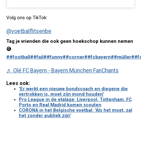
Volg ons op TikTok:
@voetbalflitsenbe
Tag je vrienden die ook geen hoekschop kunnen nemen
😅
##football
##fail
##funny
##corner
##fcbayern
##müller
##f
♬ Olé FC Bayern - Bayern München FanChants
Lees ook:
"Er werkt een nieuwe bondscoach en diegene die
vertrokken is, moet zijn mond houden"
Pro League in de etalage: Liverpool, Tottenham, FC
Porto en Real Madrid komen scouten
CORONA in het Belgische voetbal: "Als het moet, zal
het zonder publiek zijn"