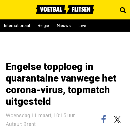
Internationaal
België
Nieuws
Live
Engelse topploeg in
quarantaine vanwege het
corona-virus, topmatch
uitgesteld
Woensdag 11 maart, 10:15 uur
Auteur: Brent