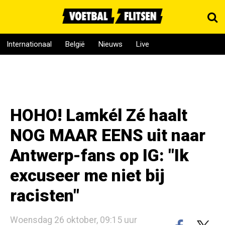
Internationaal
België
Nieuws
Live
HOHO! Lamkél Zé haalt
NOG MAAR EENS uit naar
Antwerp-fans op IG: "Ik
excuseer me niet bij
racisten"
Woensdag 26 oktober, 09:15 uur