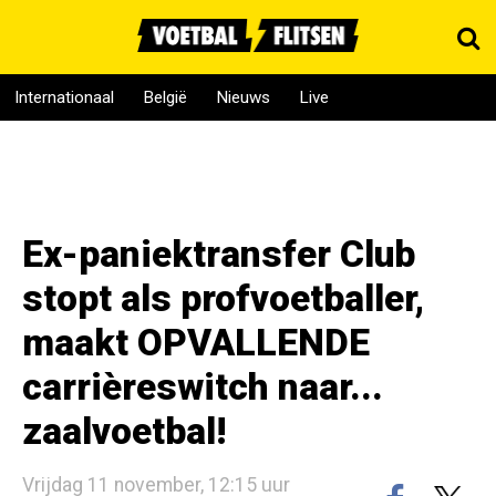
Internationaal
België
Nieuws
Live
Ex-paniektransfer Club
stopt als profvoetballer,
maakt OPVALLENDE
carrièreswitch naar...
zaalvoetbal!
Vrijdag 11 november, 12:15 uur