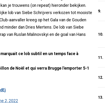
kan je trouwens (on repeat) hieronder bekijken.
9.
lijke lob van Siebe Schrijvers verkozen tot mooiste
Club-aanvaller kreeg op het Gala van de Gouden
nd minder dan Dries Mertens. De lob van Siebe
10.
 trap van Ruslan Malinovskyi en de goal van Hans
marquait ce lob subtil en un temps face à
11.
eillon de Noël et qui verra Brugge l'emporter 5-1
12.
dEj
13.
ne 2, 2022