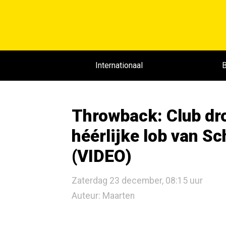
Internationaal
B
Throwback: Club dro
héérlijke lob van Sc
(VIDEO)
Zaterdag 23 december, 08:15 uur
Auteur: Maarten