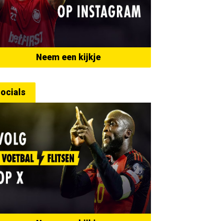
Neem een kijkje
ocials