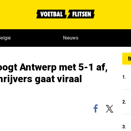
elgië
Nieuws
N
ogt Antwerp met 5-1 af,
hrijvers gaat viraal
1.
2.
3.