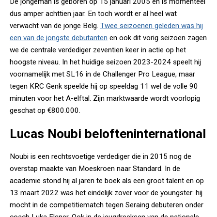
De jongeman is geboren op 15 januari 2005 en is momenteel
dus amper achttien jaar. En toch wordt er al heel wat
verwacht van de jonge Belg.
Twee seizoenen geleden was hij
een van de jongste debutanten
en ook dit vorig seizoen zagen
we de centrale verdediger zeventien keer in actie op het
hoogste niveau. In het huidige seizoen 2023-2024 speelt hij
voornamelijk met SL16 in de Challenger Pro League, maar
tegen KRC Genk speelde hij op speeldag 11 wel de volle 90
minuten voor het A-elftal. Zijn marktwaarde wordt voorlopig
geschat op €800.000.
Lucas Noubi belofteninternational
Noubi is een rechtsvoetige verdediger die in 2015 nog de
overstap maakte van Moeskroen naar Standard. In de
academie stond hij al jaren te boek als een groot talent en op
13 maart 2022 was het eindelijk zover voor de youngster: hij
mocht in de competitiematch tegen Seraing debuteren onder