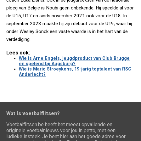
coach Luka Elsner. Ook in de jeugdreeksen van de nationale
ploeg van België is Noubi geen onbekende. Hij speelde al voor
de U15, U17 en sinds november 2021 ook voor de U18. In
september 2023 maakte hij zijn debuut voor de U19, waar hij
onder Wesley Sonck een vaste waarde is in het hart van de
verdediging.
Lees ook:
Wie is Arne Engels, jeugdproduct van Club Brugge
en spelend bij Augsburg?
Wie is Mario Stroeykens, 19-jarig toptalent van RSC
Anderlecht?
Wat is voetbalflitsen?
Voetbalflitsen.be heeft het meest opvallende en
originele voetbalnieuws voor jou in petto, met een
ludieke insteek. Je bent hier aan het goede adres voor