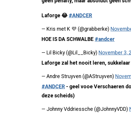
geen penalty, maar absoluut geen sc
Laforge 😂
#ANDCER
— Kris met K 💜 (@grabberke)
Novembe
HOE IS DA SCHWALBE
#andcer
— Lil Bicky (@Lil__Bicky)
November 3, 
Laforge zal het nooit leren, sukkelaa
— Andre Struyven (@AStruyven)
Novemb
#ANDCER
- geel vooe Verschaeren do
deze scheids)
— Johnny Vddriessche (@JohnnyVDD)