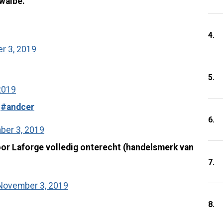
hwalbe.
4.
r 3, 2019
5.
2019
r
#andcer
6.
er 3, 2019
or Laforge volledig onterecht (handelsmerk van
7.
November 3, 2019
8.