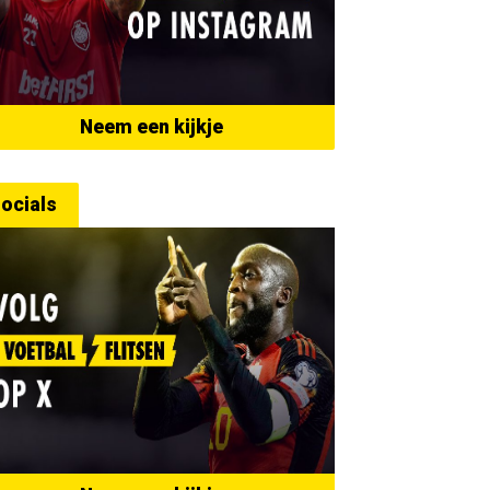
Neem een kijkje
ocials