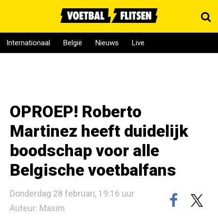
Internationaal
België
Nieuws
Live
OPROEP! Roberto
Martinez heeft duidelijk
boodschap voor alle
Belgische voetbalfans
Donderdag 28 februari, 19:16 uur
Auteur: Maxim