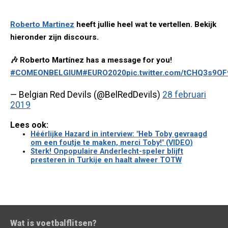
Roberto Martinez
heeft jullie heel wat te vertellen. Bekijk
hieronder zijn discours.
🎶 Roberto Martínez has a message for you!
#COMEONBELGIUM
#EURO2020
pic.twitter.com/tCHQ3s9OF
— Belgian Red Devils (@BelRedDevils)
28 februari
2019
Lees ook:
Héérlijke Hazard in interview: "Heb Toby gevraagd
om een foutje te maken, merci Toby!" (VIDEO)
Sterk! Onpopulaire Anderlecht-speler blijft
presteren in Turkije en haalt alweer TOTW
Wat is voetbalflitsen?