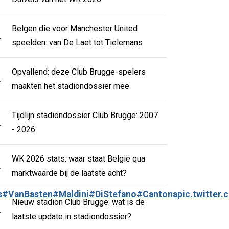
Belgen die voor Manchester United
.
speelden: van De Laet tot Tielemans
Opvallend: deze Club Brugge-spelers
.
maakten het stadiondossier mee
Tijdlijn stadiondossier Club Brugge: 2007
.
- 2026
WK 2026 stats: waar staat België qua
.
marktwaarde bij de laatste acht?
s
#VanBasten
#Maldini
#DiStefano
#Cantona
pic.twitter
Nieuw stadion Club Brugge: wat is de
.
laatste update in stadiondossier?