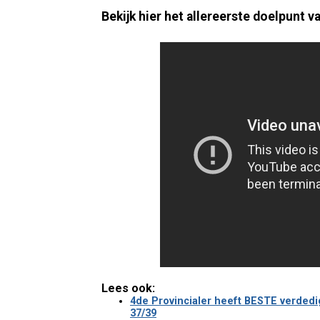
Bekijk hier het allereerste doelpunt
Lees ook:
4de Provincialer heeft BESTE verdedi
37/39