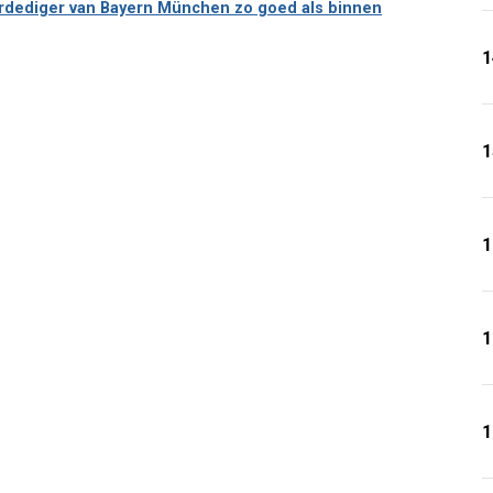
erdediger van Bayern München zo goed als binnen
1
1
1
1
1