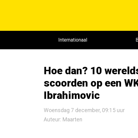
Internationaal
B
Hoe dan? 10 wereld
scoorden op een W
Ibrahimovic
Woensdag 7 december, 09:15 uur
Auteur: Maarten