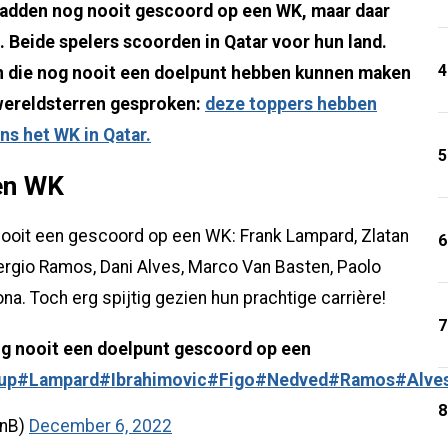
adden nog nooit gescoord op een WK, maar daar
 Beide spelers scoorden in Qatar voor hun land.
4
en die nog nooit een doelpunt hebben kunnen maken
wereldsterren gesproken:
deze toppers hebben
ns het WK in Qatar.
5
een WK
nooit een gescoord op een WK: Frank Lampard, Zlatan
6
Sergio Ramos, Dani Alves, Marco Van Basten, Paolo
ona. Toch erg spijtig gezien hun prachtige carrière!
7
og nooit een doelpunt gescoord op een
up
#Lampard
#Ibrahimovic
#Figo
#Nedved
#Ramos
#Alve
8
enB)
December 6, 2022