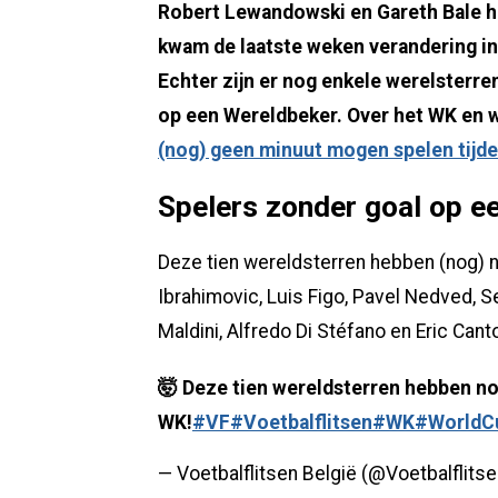
Robert Lewandowski en Gareth Bale h
kwam de laatste weken verandering in.
Echter zijn er nog enkele werelsterr
op een Wereldbeker. Over het WK en 
(nog) geen minuut mogen spelen tijde
Spelers zonder goal op 
Deze tien wereldsterren hebben (nog) 
Ibrahimovic, Luis Figo, Pavel Nedved, 
Maldini, Alfredo Di Stéfano en Eric Cant
🤯 Deze tien wereldsterren hebben n
WK!
#VF
#Voetbalflitsen
#WK
#WorldC
— Voetbalflitsen België (@Voetbalflits