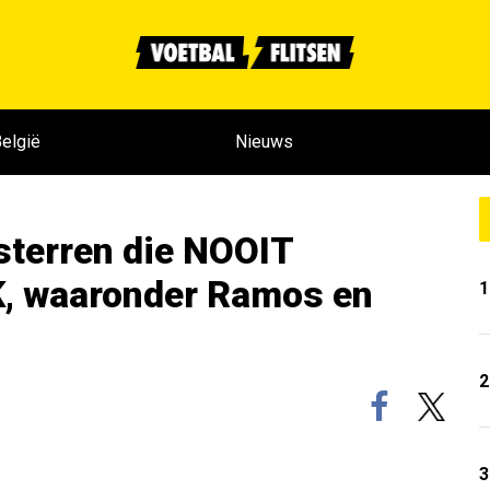
elgië
Nieuws
sterren die NOOIT
K, waaronder Ramos en
1
2
3