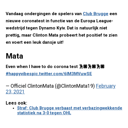
Vandaag ondergingen de spelers van
Club Brugge
een
nieuwe coronatest in functie van de Europa League-
wedstrijd tegen Dynamo Kyiv. Dat is natuurlijk niet
prettig, maar Clinton Mata probeert het positief te zien
en voert een leuk dansje uit!
Mata
Even when I have to do corona test 🕺🏾🕺🏾🕺🏾
#happyvibes
pic.twitter.com/6lM3MVuwSE
— Officiel ClintonMata (@ClintonMata19)
February
23, 2021
Lees ook:
Straf: Club Brugge verbaast met verbazingwekkende
statistiek na 3-0 tegen OHL