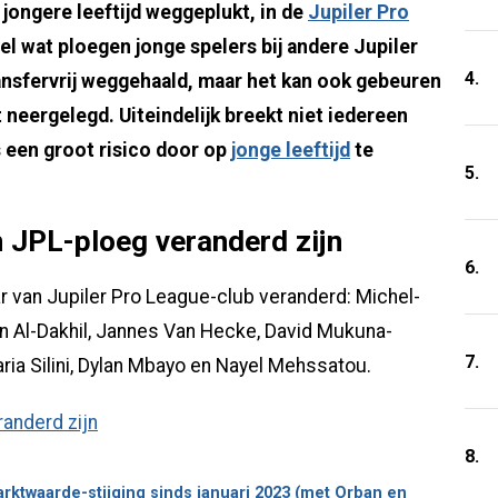
jongere leeftijd weggeplukt, in de
Jupiler Pro
eel wat ploegen jonge spelers bij andere Jupiler
4.
nsfervrij weggehaald, maar het kan ook gebeuren
 neergelegd. Uiteindelijk breekt niet iedereen
 een groot risico door op
jonge leeftijd
te
5.
n JPL-ploeg veranderd zijn
6.
ar van Jupiler Pro League-club veranderd: Michel-
 Al-Dakhil, Jannes Van Hecke, David Mukuna-
7.
aria Silini, Dylan Mbayo en Nayel Mehssatou.
8.
rktwaarde-stijging sinds januari 2023 (met Orban en