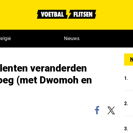
elgië
Nieuws
N
alenten veranderden
loeg (met Dwomoh en
1.
2.
3.