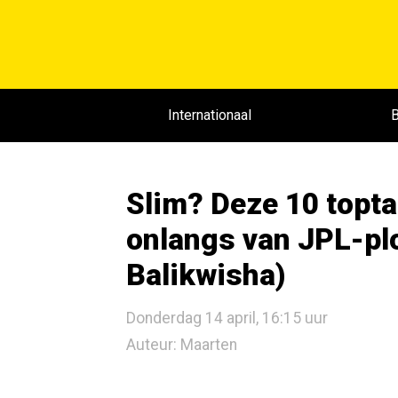
Internationaal
B
Slim? Deze 10 topt
onlangs van JPL-p
Balikwisha)
Donderdag 14 april, 16:15 uur
Auteur: Maarten