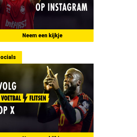
Neem een kijkje
ocials