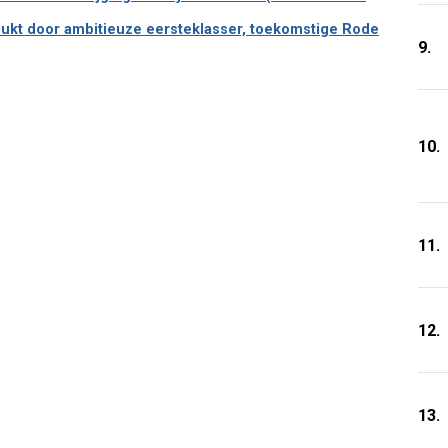
lukt door ambitieuze eersteklasser, toekomstige Rode
9.
10.
11.
12.
13.