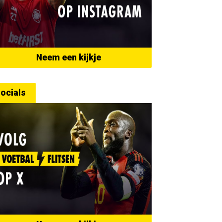
Neem een kijkje
ocials