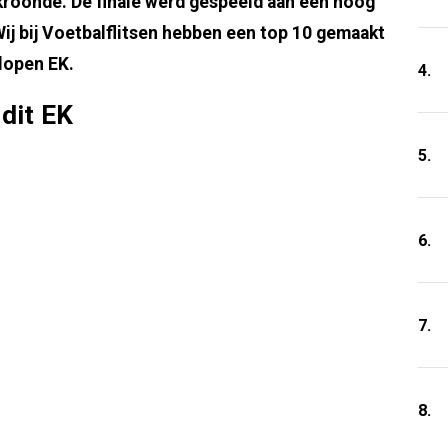
kroonde. De finale werd gespeeld aan een hoog
j bij Voetbalflitsen hebben een top 10 gemaakt
elopen EK.
4.
dit EK
5.
6.
7.
8.