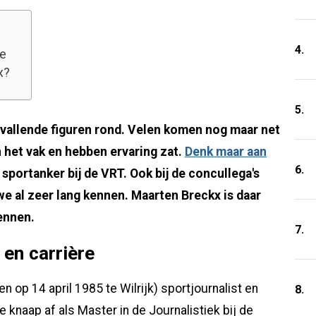
4.
re
x?
5.
pvallende figuren rond. Velen komen nog maar net
n het vak en hebben ervaring zat.
Denk maar aan
6.
g sportanker bij de VRT. Ook bij de concullega's
 al zeer lang kennen. Maarten Breckx is daar
ennen.
7.
en carrière
 op 14 april 1985 te Wilrijk) sportjournalist en
8.
 knaap af als Master in de Journalistiek bij de