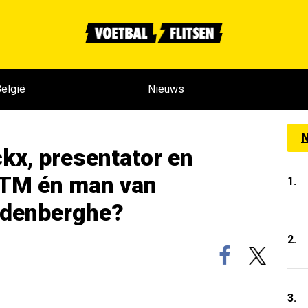
elgië
Nieuws
N
kx, presentator en
VTM én man van
1.
andenberghe?
2.
3.