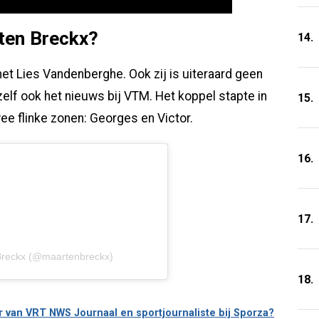
ten Breckx?
14.
et Lies Vandenberghe. Ook zij is uiteraard geen
lf ook het nieuws bij VTM. Het koppel stapte in
15.
ee flinke zonen: Georges en Victor.
16.
17.
Breckx (@maartenbreckx)
18.
r van VRT NWS Journaal en sportjournaliste bij Sporza?