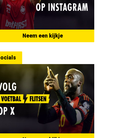
Neem een kijkje
ocials