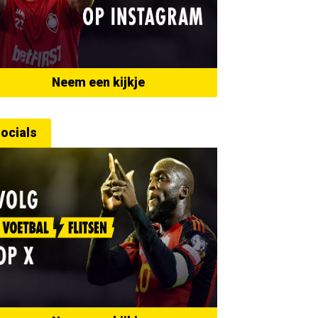
Neem een kijkje
ocials