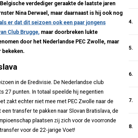
 Belgische verdediger geraakte de laatste jaren
rnster Nina Derwael, maar daarnaast is hij ook nog
4.
als er dat dit seizoen ook een paar jongens
 van Club Brugge,
maar doorbreken lukte
genomen door het Nederlandse PEC Zwolle, maar
5.
r bekeken.
slava
6.
izoen in de Eredivisie. De Nederlandse club
s 27 punten. In totaal speelde hij negentien
7.
oet zakt echter niet mee met PEC Zwolle naar de
 een transfer te pakken naar Slovan Bratislava, de
mpioenschap plaatsen zij zich voor de voorronde
8.
ransfer voor de 22-jarige Voet!