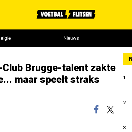
elgië
Nieuws
N
-Club Brugge-talent zakte
ie... maar speelt straks
1.
2.
3.