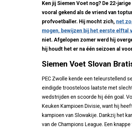
Ken jij Siemen Voet nog? De 22-jarige
vooral gekend als de vriend van toptu
profvoetballer. Hij mocht zich,
net zo
mogen, bewijzen bij het eerste elftal
niet. Afgelopen zomer werd hij over
hij houdt het er na één seizoen al voo
Siemen Voet Slovan Brati
PEC Zwolle kende een teleurstellend se
eindigde troosteloos laatste met slecht
wedstrijden en scoorde hij één goal. V
Keuken Kampioen Divisie, want hij heeft
kampioen van Slowakije. Dankzij het ka
van de Champions League. Een knappe t