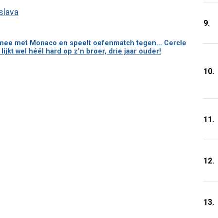
9.
 mee met Monaco en speelt oefenmatch tegen... Cercle
kt wel héél hard op z’n broer, drie jaar ouder!
10.
11.
12.
13.