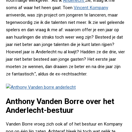
voormalige werkgever: "Als ik
Anderlecht
zie, vraag ik me
soms af waar het heen gaat. Toen
Vincent Kompany
arriveerde, was zijn project om jongeren te lanceren, maar
tegenwoordig zie ik die talenten niet meer. Ik zie wel geleende
spelers en dan vraag ik me af: waarom offer je een jaar op
aan huurlingen die straks toch weer weg zijn? Besteed je dat
jaar niet beter aan jonge talenten die je kunt laten rijpen?
Hoeveel jaar is Anderlecht nu al kwijt? Hadden ze die drie, vier
jaar niet beter besteed aan jonge gasten? Het eerste jaar
moeten ze wennen, dan draaien ze beter en na drie jaar zijn
ze fantastisch.”, aldus de ex-rechtsachter.
Anthony Vanden Borre over het
Anderlecht-bestuur
Vanden Borre vroeg zich ook af of het bestuur en Kompany
nog op één lijn zaten. Achteraf bleek hij toch wat gelijk te