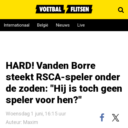
Internationaal
België
Nieuws
Live
HARD! Vanden Borre
steekt RSCA-speler onder
de zoden: "Hij is toch geen
speler voor hen?"
Woensdag 1 juni, 16:15 uur
Auteur: Maxim