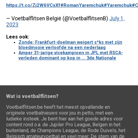
https://t.co/Zj2W6VCxXf
#RomanYaremchuk
#Yaremchuk
#
— Voetbalflitsen België (@VoetbalflitsenB)
July 1,
2023
Lees ook:
Zonde: Frankfurt-doelman weigert s*ks met zijn
bloedmooie verloofde na een nederlaag
Amper 31-jarige vicekampioen in JPL met RSCA-
verleden dominant op kop in ... 3de Nationale
Wat is voetbalflitsen?
Voetbalflitsen.be heeft het meest opvallende en
originele voetbalnieuws voor jou in petto, met een
ludieke insteek. Je bent hier aan het goede adres voor
content rond o.a. de Jupiler Pro League, Belgen in het
buitenland, de Champions League, de Rode Duivels, het
Belgisch amateurvoetbal en veel meer. De stem van de