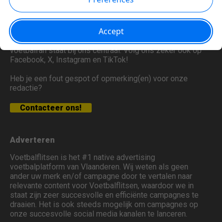
originele voetbalnieuws voor jou in petto, met een
ludieke insteek. Je bent hier aan het goede adres voor
content rond o.a. de Jupiler Pro League, Belgen in het
buitenland, de Champions League, de Rode Duivels, het
Belgisch amateurvoetbal en veel meer. De stem van de
voetbalfan staat bij ons centraal. Volg ons zeker ook op
Facebook, X, Instagram en TikTok!
Heb je een fout gespot of opmerking(en) voor onze
redactie?
Contacteer ons!
Adverteren
Voetbalflitsen is het #1 native advertising
voetbalplatform van Vlaanderen. Wij weten als geen
ander uw merk en/of campagne door te vertalen naar
relevante content voor Voetbalflitsen, waardoor we in
staat zijn zeer succesvolle en efficiënte campagnes te
draaien. Het is ook steeds mogelijk om campagnes op
onze succesvolle social media kanalen te lanceren.