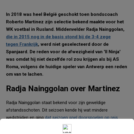
In 2018 was heel België geschokt toen bondscoach
Roberto Martinez zijn selectie bekend maakte voor het
WK voetbal in Rusland. Middenvelder Radja Nainggolan,
die in 2015 nog in de basis stond bij de 3-4 zege
tegen Frankrijk
, werd niet geselecteerd door de
Spanjaard. De reden voor de afwezigheid van 'Il Ninja'
was omdat hij niet dezelfde rol zou krijgen als bij AS
Roma, volgens de huidige speler van Antwerp een reden
om van te lachen.
Radja Nainggolan over Martinez
Radja Nainggolan staat bekend voor zijn geweldige
afstandsschoten. Dit seizoen kende hij wat mindere
wedstrijden en ging
dat seizoen snel doorspoelen op reis
samen met een speler van KAA Gent.
Ondertussen heeft
Radja Nainggolan zijn niet-selectie voor het WK 2018 al lang