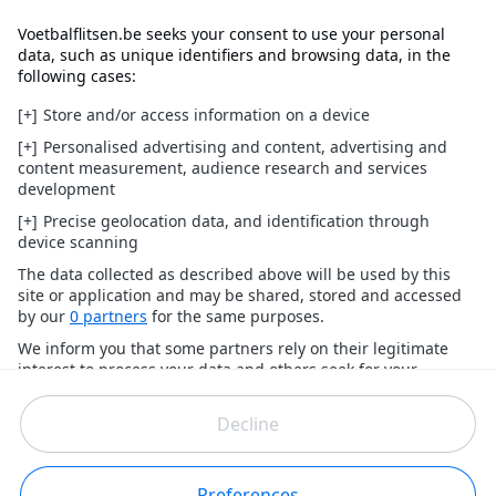
verteerd en heeft hij ook geen problemen met de
bondscoach, alleen vindt hij de reden van toen lachwekkend:
"Die reden was om te lachen. Een speler die de halve finale
van de Champions League speelt, heeft toch zijn plaats in een
WK-selectie?", aldus de middenvelder.
Lees ook:
8 jaar geleden... België wint SPEKTAKELSTUK van
Frankrijk met 3-4, hier spelen de XI van toen nu!
Bromance: Radja Nainggolan en Faris Haroun gaan
samen met Gent-middenvelder op reis
Wat is voetbalflitsen?
Voetbalflitsen.be heeft het meest opvallende en