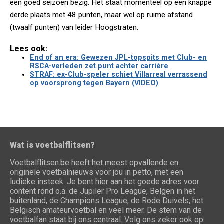
een goed seizoen bezig. Het staat momenteel op een knappe
derde plaats met 48 punten, maar wel op ruime afstand
(twaalf punten) van leider Hoogstraten.
Lees ook:
End of an era: Gewezen JPL-topspits met Club- en
RSCA-verleden zet punt achter carrière
STRAF: ex-Club-speler schiet Villarreal verrassend
op voorsprong tegen Bayern (VIDEO)
Wat is voetbalflitsen?
Voetbalflitsen.be heeft het meest opvallende en
originele voetbalnieuws voor jou in petto, met een
ludieke insteek. Je bent hier aan het goede adres voor
content rond o.a. de Jupiler Pro League, Belgen in het
buitenland, de Champions League, de Rode Duivels, het
Belgisch amateurvoetbal en veel meer. De stem van de
voetbalfan staat bij ons centraal. Volg ons zeker ook op