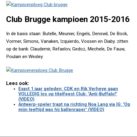
Club Brugge kampioen 2015-2016
In de basis staan: Butelle, Meunier, Engels, Denswil, De Bock,
Vormer, Simons, Vanaken, Izquierdo, Vossen en Diaby. zitten
op de bank: Claudemir, Refaelov, Gedoz, Mechele, De Fauw,
Poulain en Wesley.
Lees ook:
Exact 1 jaar geleden: CDK en Rik Verheye gaan
VOLLEDIG los op titelfeest Club: "Anti-Buffalo!"
(VIDEO)
Antwerp-speler trapt na richting Noa Lang via IG: "Op
mijn leeftijd was hij ballenraper" (VIDEO)