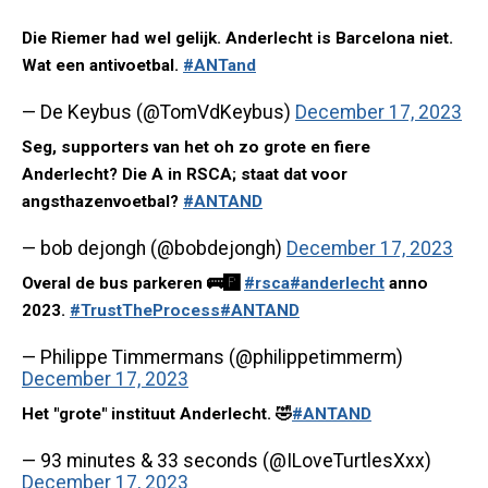
Die Riemer had wel gelijk. Anderlecht is Barcelona niet.
Wat een antivoetbal.
#ANTand
— De Keybus (@TomVdKeybus)
December 17, 2023
Seg, supporters van het oh zo grote en fiere
Anderlecht? Die A in RSCA; staat dat voor
angsthazenvoetbal?
#ANTAND
— bob dejongh (@bobdejongh)
December 17, 2023
Overal de bus parkeren 🚌🅿️
#rsca
#anderlecht
anno
2023.
#TrustTheProcess
#ANTAND
— Philippe Timmermans (@philippetimmerm)
December 17, 2023
Het "grote" instituut Anderlecht. 🤣
#ANTAND
— 93 minutes & 33 seconds (@ILoveTurtlesXxx)
December 17, 2023