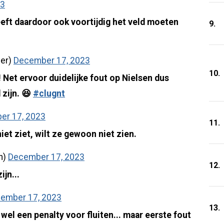
23
eeft daardoor ook voortijdig het veld moeten
9.
ver)
December 17, 2023
10.
Net ervoor duidelijke fout op Nielsen dus
 zijn. 😆
#clugnt
er 17, 2023
11.
et ziet, wilt ze gewoon niet zien.
n)
December 17, 2023
12.
jn...
ember 17, 2023
13.
 wel een penalty voor fluiten... maar eerste fout