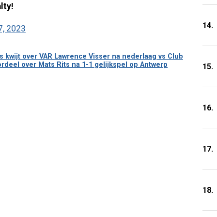
lty!
14.
, 2023
 kwijt over VAR Lawrence Visser na nederlaag vs Club
rdeel over Mats Rits na 1-1 gelijkspel op Antwerp
15.
16.
17.
18.