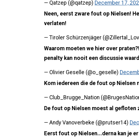
— Qatzep (@qatzep)
December 17, 20
Neen, eerst zware fout op Nielsen! H
verlaten!
— Tiroler Schürzenjäger (@Zillertal_Lo
Waarom moeten we hier over praten?! 
penalty kan nooit een discussie waard
— Olivier Geselle (@o_geselle)
Decemb
Kom iedereen die de fout op Nielsen ni
— Club_Brugge_Nation (@BrugesNatio
De fout op Nielsen moest al gefloten zi
— Andy Vanoverbeke (@prutser14)
Dec
Eerst fout op Nielsen...derna kan je er