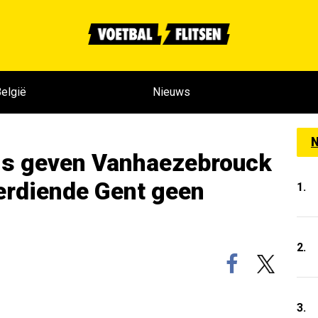
elgië
Nieuws
N
ns geven Vanhaezebrouck
erdiende Gent geen
1.
2.
3.