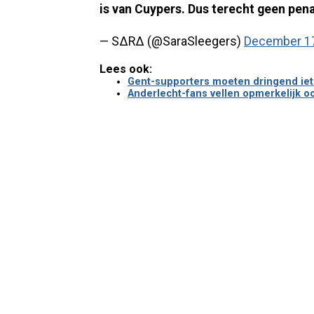
is van Cuypers. Dus terecht geen pena
— SΔRΔ (@SaraSleegers)
December 17
Lees ook:
Gent-supporters moeten dringend iets
Anderlecht-fans vellen opmerkelijk oo