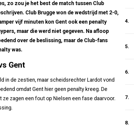
es, zo zou je het best de match tussen Club
chrijven. Club Brugge won de wedstrijd met 2-0,
4.
 amper vijf minuten kon Gent ook een penalty
uypers, maar die werd niet gegeven. Na afloop
dend over de beslissing, maar de Club-fans
5.
alty was.
vs Gent
6.
 in de zestien, maar scheidsrechter Lardot vond
edend omdat Gent hier geen penalty kreeg. De
7.
t ze zagen een fout op Nielsen een fase daarvoor.
ssing.
8.