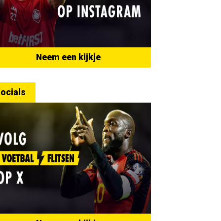
Neem een kijkje
ocials