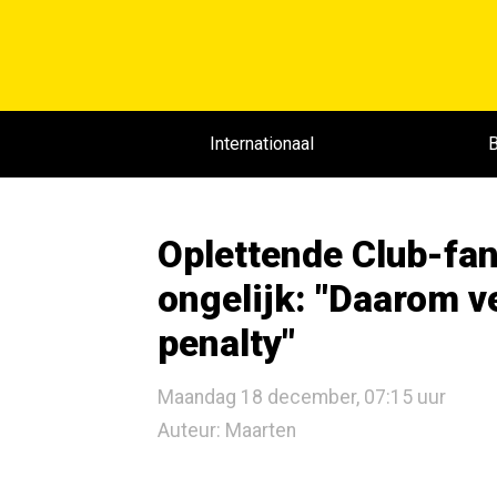
Internationaal
B
Oplettende Club-fa
ongelijk: "Daarom v
penalty"
Maandag 18 december, 07:15 uur
Auteur: Maarten