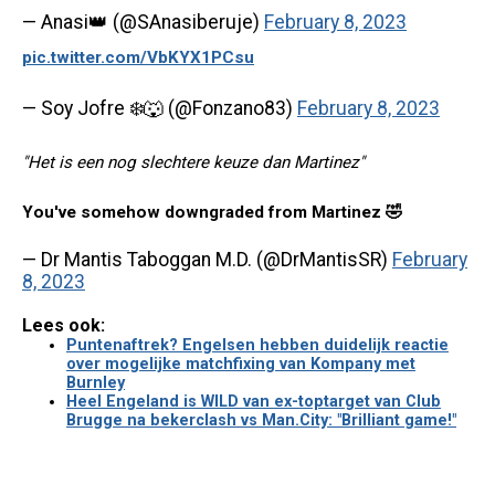
— Anasi👑 (@SAnasiberuje)
February 8, 2023
pic.twitter.com/VbKYX1PCsu
— Soy Jofre ❄️🐺 (@Fonzano83)
February 8, 2023
"Het is een nog slechtere keuze dan Martinez"
You've somehow downgraded from Martinez 🤣
— Dr Mantis Taboggan M.D. (@DrMantisSR)
February
8, 2023
Lees ook:
Puntenaftrek? Engelsen hebben duidelijk reactie
over mogelijke matchfixing van Kompany met
Burnley
Heel Engeland is WILD van ex-toptarget van Club
Brugge na bekerclash vs Man.City: "Brilliant game!"