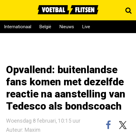
Internationaal
België
Nieuws
Live
Opvallend: buitenlandse
fans komen met dezelfde
reactie na aanstelling van
Tedesco als bondscoach
Woensdag 8 februari, 10:15 uur
Auteur: Maxim