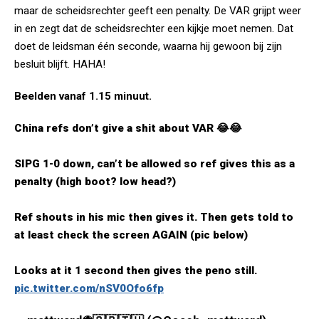
maar de scheidsrechter geeft een penalty. De VAR grijpt weer
in en zegt dat de scheidsrechter een kijkje moet nemen. Dat
doet de leidsman één seconde, waarna hij gewoon bij zijn
besluit blijft. HAHA!
Beelden vanaf 1.15 minuut.
China refs don’t give a shit about VAR 😂😂
SIPG 1-0 down, can’t be allowed so ref gives this as a
penalty (high boot? low head?)
Ref shouts in his mic then gives it. Then gets told to
at least check the screen AGAIN (pic below)
Looks at it 1 second then gives the peno still.
pic.twitter.com/nSV0Ofo6fp