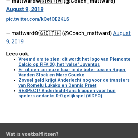
— mattward⚽️🇬🇧🇹🇼 (@Coach_mattward)
August 9, 2019
pic.twitter.com/kQefOE2KLS
— mattward⚽️🇬🇧🇹🇼 (@Coach_mattward)
August
9, 2019
Lees ook:
Vreemd om te zien: dit wordt het logo van Piemonte
Calcio op FIFA 20, het 'valse' Juventus
Er zit een serieuze haar in de boter tussen Roger
Vanden Stock en Marc Coucke
Zoveel geld krijgt Anderlecht nog voor de transfers
van Romelu Lukaku en Dennis Praet
RESPECT! Anderlecht-fans klappen voor hun
spelers ondanks 0-0 gelijkspel (VIDEO)
Wat is voetbalflitsen?