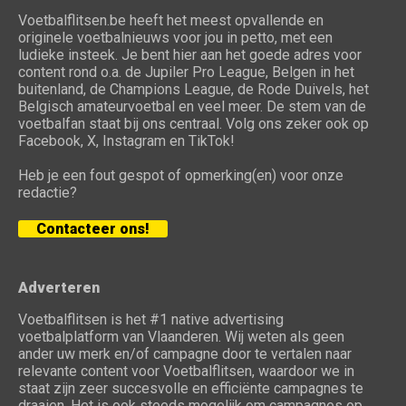
Voetbalflitsen.be heeft het meest opvallende en
originele voetbalnieuws voor jou in petto, met een
ludieke insteek. Je bent hier aan het goede adres voor
content rond o.a. de Jupiler Pro League, Belgen in het
buitenland, de Champions League, de Rode Duivels, het
Belgisch amateurvoetbal en veel meer. De stem van de
voetbalfan staat bij ons centraal. Volg ons zeker ook op
Facebook, X, Instagram en TikTok!
Heb je een fout gespot of opmerking(en) voor onze
redactie?
Contacteer ons!
Adverteren
Voetbalflitsen is het #1 native advertising
voetbalplatform van Vlaanderen. Wij weten als geen
ander uw merk en/of campagne door te vertalen naar
relevante content voor Voetbalflitsen, waardoor we in
staat zijn zeer succesvolle en efficiënte campagnes te
draaien. Het is ook steeds mogelijk om campagnes op