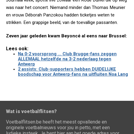
Journaal keek, spotte live zowaar een Rode Duivel die op weg
was naar het concert. Niemand minder dan Thomas Meunier
en vrouw Déborah Panzokou hadden ticketjes weten te
strikken. Een grappige beeld, van de toevallige passanten.
Zeven jaar geleden kwam Beyoncé al eens naar Brussel:
Lees ook:
Na 0-2 voorsprong ... Club Brugge-fans zeggen
ALLEMAAL hetzelfde na 3-2 nederlaag tegen
Antwerp
2 assists: Club-supporters hebben DUIDELIJKE
boodschap voor Antwerp-fans na uitfluiten Noa Lang
Wat is voetbalflitsen?
Voetbalflitsen.be heeft het meest opvallende en
originele voetbalnieuws voor jou in petto, met een
ludieke insteek. Je bent hier aan het goede adres voor