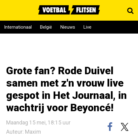
Internationaal
België
Nieuws
Live
Grote fan? Rode Duivel
samen met z'n vrouw live
gespot in Het Journaal, in
wachtrij voor Beyoncé!
Maandag 15 mei, 18:15 uur
Auteur: Maxim