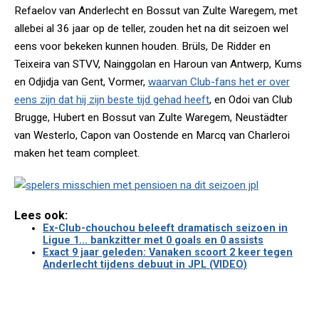
Refaelov van Anderlecht en Bossut van Zulte Waregem, met
allebei al 36 jaar op de teller, zouden het na dit seizoen wel
eens voor bekeken kunnen houden. Brüls, De Ridder en
Teixeira van STVV, Nainggolan en Haroun van Antwerp, Kums
en Odjidja van Gent, Vormer,
waarvan Club-fans het er over
eens zijn dat hij zijn beste tijd gehad heeft
, en Odoi van Club
Brugge, Hubert en Bossut van Zulte Waregem, Neustädter
van Westerlo, Capon van Oostende en Marcq van Charleroi
maken het team compleet.
Lees ook:
Ex-Club-chouchou beleeft dramatisch seizoen in
Ligue 1... bankzitter met 0 goals en 0 assists
Exact 9 jaar geleden: Vanaken scoort 2 keer tegen
Anderlecht tijdens debuut in JPL (VIDEO)