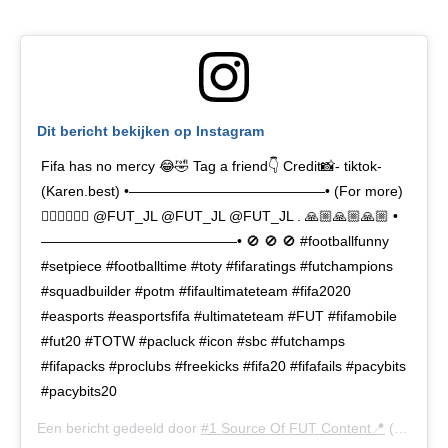
Dit bericht bekijken op Instagram
Fifa has no mercy 😂🤣 Tag a friend👇 Credit📸- tiktok-
(Karen.best) •——————————————• (For more)
👇🏼👇🏼👇🏼 @FUT_JL @FUT_JL @FUT_JL . 🙏🏼🙏🏼🙏🏼 •
——————————————• 🚫 🚫 🚫 #footballfunny
#setpiece #footballtime #toty #fifaratings #futchampions
#squadbuilder #potm #fifaultimateteam #fifa2020
#easports #easportsfifa #ultimateteam #FUT #fifamobile
#fut20 #TOTW #pacluck #icon #sbc #futchamps
#fifapacks #proclubs #freekicks #fifa20 #fifafails #pacybits
#pacybits20
Een bericht gedeeld door
#1 Source Of FUT Content📍
(@fut_jl) op