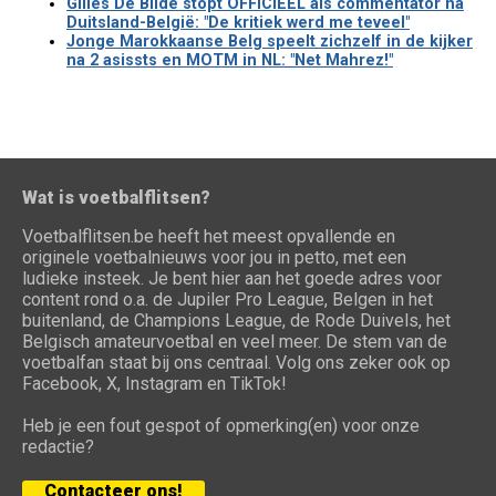
Gilles De Bilde stopt OFFICIEEL als commentator na
Duitsland-België: "De kritiek werd me teveel"
Jonge Marokkaanse Belg speelt zichzelf in de kijker
na 2 asissts en MOTM in NL: "Net Mahrez!"
Wat is voetbalflitsen?
Voetbalflitsen.be heeft het meest opvallende en
originele voetbalnieuws voor jou in petto, met een
ludieke insteek. Je bent hier aan het goede adres voor
content rond o.a. de Jupiler Pro League, Belgen in het
buitenland, de Champions League, de Rode Duivels, het
Belgisch amateurvoetbal en veel meer. De stem van de
voetbalfan staat bij ons centraal. Volg ons zeker ook op
Facebook, X, Instagram en TikTok!
Heb je een fout gespot of opmerking(en) voor onze
redactie?
Contacteer ons!