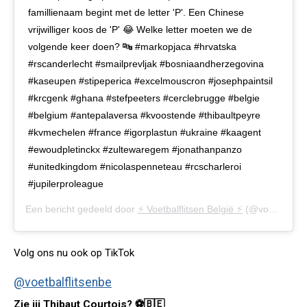
famillienaam begint met de letter 'P'. Een Chinese
vrijwilliger koos de 'P' 😂 Welke letter moeten we de
volgende keer doen? 🔤 #markopjaca #hrvatska
#rscanderlecht #smailprevljak #bosniaandherzegovina
#kaseupen #stipeperica #excelmouscron #josephpaintsil
#krcgenk #ghana #stefpeeters #cerclebrugge #belgie
#belgium #antepalaversa #kvoostende #thibaultpeyre
#kvmechelen #france #igorplastun #ukraine #kaagent
#ewoudpletinckx #zultewaregem #jonathanpanzo
#unitedkingdom #nicolaspenneteau #rcscharleroi
#jupilerproleague
Een bericht gedeeld door
⚡️ Voetbalflitsen België ⚡️
(@voetbalflitsen.be) op
Volg ons nu ook op TikTok
@voetbalflitsenbe
Zie jij Thibaut Courtois? ⚽️🇧🇪