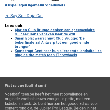
##spelletje
##game
##rodeduivels
♬ Say So - Doja Cat
Lees ook:
Ajax en Club Brugge denken aan spectaculaire
ruildeal: Hans Vanaken naar de exit
Sinan Bolat waarschuwt Club Brugge: "De
bekerfinale zal Antwerp tot een goed einde
brengen"
Kums trapt Gent naar hun allereerste landstitel: zo
ging de titelmatch toen (Throwback)
Wat is voetbalflitsen?
Voetbalflitsen.be heeft het meest opvallende en
originele voetbalnieuws voor jou in petto, met een
ludieke insteek. Je bent hier aan het goede adres voor
content rond o.a. de Jupiler Pro League, Belgen in het