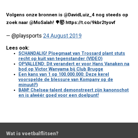
Volgens onze bronnen is @DavidLuiz_4 nog steeds op
zoek naar @MoSalah! 🌳🤯 https://t.co/9kbr2tyovf
— @playsports
24 August 2019
Lees ook:
SCHANDALIG! Ploegmaat van Trossard plant stuts
recht op kuit van tegenstander (VIDEO)
OPVALLEND: Dit verandert er voor Hans Vanaken na
bod op Victor Wanyama bij Club Brugge
Een kans van 1 op 100.000.000: Deze kerel
voorspelde de blessure van Kompany op de
minuut(!)
BAM! Chelsea-talent demonstreert zijn kanonschot
en is alwéér goed voor een doelpunt!
Wat is voetbalflitsen?