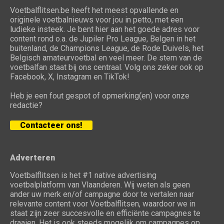
Voetbalflitsen.be heeft het meest opvallende en
originele voetbalnieuws voor jou in petto, met een
ludieke insteek. Je bent hier aan het goede adres voor
content rond o.a. de Jupiler Pro League, Belgen in het
buitenland, de Champions League, de Rode Duivels, het
Belgisch amateurvoetbal en veel meer. De stem van de
voetbalfan staat bij ons centraal. Volg ons zeker ook op
Facebook, X, Instagram en TikTok!
Heb je een fout gespot of opmerking(en) voor onze
redactie?
Contacteer ons!
Adverteren
Voetbalflitsen is het #1 native advertising
voetbalplatform van Vlaanderen. Wij weten als geen
ander uw merk en/of campagne door te vertalen naar
relevante content voor Voetbalflitsen, waardoor we in
staat zijn zeer succesvolle en efficiënte campagnes te
draaien. Het is ook steeds mogelijk om campagnes op