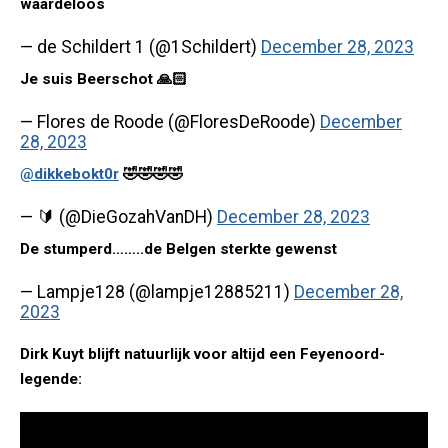
waardeloos
— de Schildert 1 (@1Schildert)
December 28, 2023
Je suis Beerschot 🙏🏻
— Flores de Roode (@FloresDeRoode)
December
28, 2023
@dikkebokt0r
🤣🤣🤣🤣
— 🔰 (@DieGozahVanDH)
December 28, 2023
De stumperd……..de Belgen sterkte gewenst
— Lampje128 (@lampje12885211)
December 28,
2023
Dirk Kuyt blijft natuurlijk voor altijd een Feyenoord-
legende: