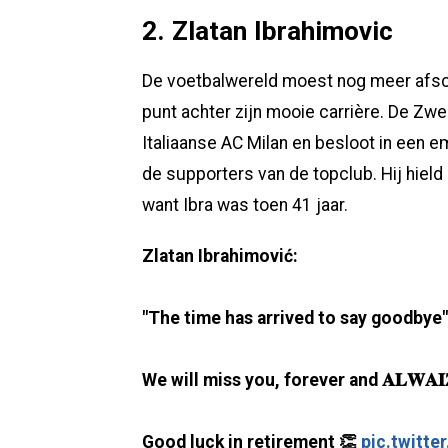
2. Zlatan Ibrahimovic
De voetbalwereld moest nog meer afsch
punt achter zijn mooie carrière. De Zw
Italiaanse AC Milan en besloot in een e
de supporters van de topclub. Hij hield 
want Ibra was toen 41 jaar.
Zlatan Ibrahimović:
"The time has arrived to say goodbye"
We will miss you, forever and 𝐀𝐋𝐖𝐀𝐈
Good luck in retirement 👏
pic.twitt