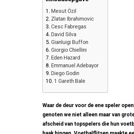
1.
Mesut Özil
2.
Zlatan Ibrahimovic
3.
Cesc Fabregas
4.
David Silva
5.
Gianluigi Buffon
6.
Giorgio Chiellini
7.
Eden Hazard
8.
Emmanuel Adebayor
9.
Diego Godin
10.
1 Gareth Bale
Waar de deur voor de ene speler opent
genoten we niet alleen maar van gro
afscheid van topspelers die hun voet
haak hingen. Voetbalflitsen maakte ee