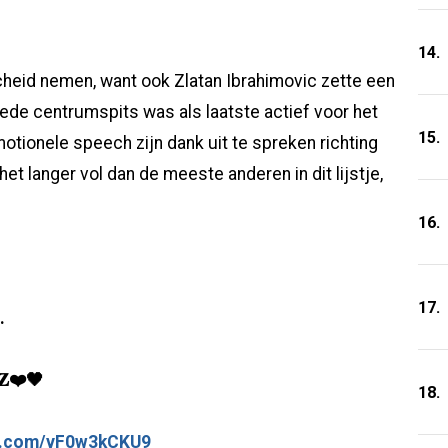
14.
eid nemen, want ook Zlatan Ibrahimovic zette een
eede centrumspits was als laatste actief voor het
15.
motionele speech zijn dank uit te spreken richting
het langer vol dan de meeste anderen in dit lijstje,
16.
17.
.
𝐙❤️🖤
18.
er.com/vF0w3kCKU9