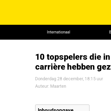
Internationaal
B
10 topspelers die i
carrière hebben gez
Donderdag 28 december, 18:15 uur
Auteur: Maarten
Inhoudsopgave