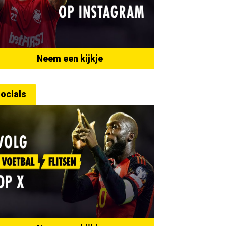
Neem een kijkje
ocials