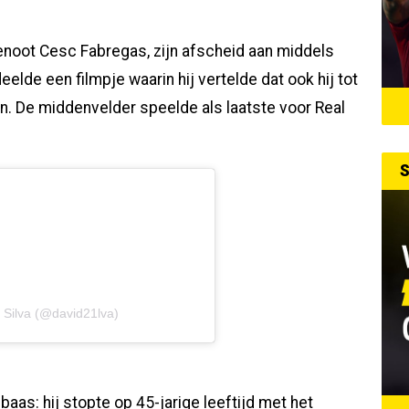
genoot Cesc Fabregas, zijn afscheid aan middels
elde een filmpje waarin hij vertelde dat ook hij tot
en. De middenvelder speelde als laatste voor Real
S
 Silva (@david21lva)
baas: hij stopte op 45-jarige leeftijd met het