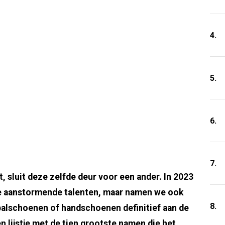
4.
5.
6.
7.
, sluit deze zelfde deur voor een ander. In 2023
te aanstormende talenten, maar namen we ook
8.
balschoenen of handschoenen definitief aan de
n lijstje met de tien grootste namen die het