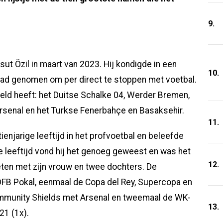
9.
t Özil in maart van 2023. Hij kondigde in een
10.
t had genomen om per direct te stoppen met voetbal.
eeld heeft: het Duitse Schalke 04, Werder Bremen,
Arsenal en het Turkse Fenerbahçe en Basaksehir.
11.
njarige leeftijd in het profvoetbal en beleefde
e leeftijd vond hij het genoeg geweest en was het
12.
eten met zijn vrouw en twee dochters. De
 DFB Pokal, eenmaal de Copa del Rey, Supercopa en
Sommunity Shields met Arsenal en tweemaal de WK-
13.
21 (1x).