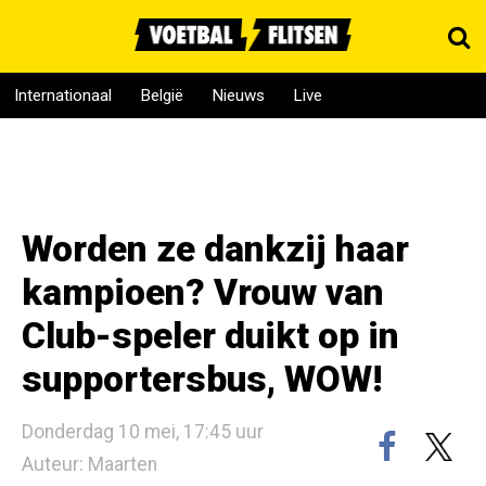
Internationaal
België
Nieuws
Live
Worden ze dankzij haar
kampioen? Vrouw van
Club-speler duikt op in
supportersbus, WOW!
Donderdag 10 mei, 17:45 uur
Auteur: Maarten