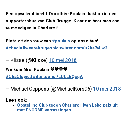
Een opvallend beeld: Dorothée Poulain duikt op in een
supportersbus van Club Brugge. Klaar om haar man aan
te moedigen in Charleroi!
Plots zit de vrouw van
#poulain
op onze bus!
#chaclu
#wearebruges
pic.twitter.com/u2ha7vIIw2
— Klisse (@Klisse)
10 mei 2018
Welkom Mrs. Poulain 💙🖤💙🖤
#ChaClu
pic.twitter.com/7LULL5QsqA
— Michael Coppens (@MichaelKors96)
10 mei 2018
Lees ook:
Opstelling Club tegen Charleroi: Ivan Leko pakt uit
met ENORME verrassingen