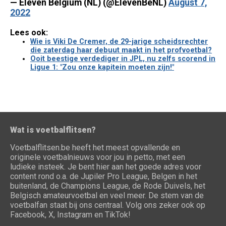
— Eleven Belgium (NL) (@ElevenBeNL)
August 7,
2022
Lees ook:
Wie is Viki De Cremer, de 29-jarige scheidsrechter
die zaterdag haar debuut maakt in het profvoetbal?
Ooit beestige verdediger in JPL, nu zelfs scorend in
Ligue 1: "Zou onze kapitein moeten zijn!"
Wat is voetbalflitsen?
Voetbalflitsen.be heeft het meest opvallende en
originele voetbalnieuws voor jou in petto, met een
ludieke insteek. Je bent hier aan het goede adres voor
content rond o.a. de Jupiler Pro League, Belgen in het
buitenland, de Champions League, de Rode Duivels, het
Belgisch amateurvoetbal en veel meer. De stem van de
voetbalfan staat bij ons centraal. Volg ons zeker ook op
Facebook, X, Instagram en TikTok!