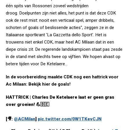
één spits van Rossoneri zoveel wedstrijden
droog. Doelpunten zijn niet alles, het punt is dat deze CDK
ook de rest mist: nooit een verticaal spel, amper dribbels,
schoten of goals of beslissende acties", zeggen ze in de
Italiaanse sportkrant 'La Gazzetta dello Sport'. Het is
trouwens niet enkel CDK, maar heel AC Milaan dat in een
diepe crisis zit. De regerende landskampioen staat pas zesde
in de stand met slechts twee op vijftien. We hopen alvast op
betere tijden voor De Ketelaere...
In de voorbereiding maakte CDK nog een hattrick voor
Ac Milaan: Bekijk hier de goals!
HATTRICK | Charles De Ketelaere laat er geen gras
over groeien! 💪🇧🇪
[🎥:
@ACMilan
]
pic.twitter.com/0W1TKevCJN