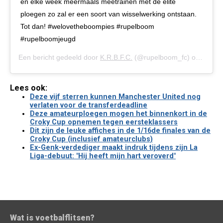
en elke week meermaals meetrainen met de elite
ploegen zo zal er een soort van wisselwerking ontstaan.
Tot dan! #welovetheboompies #rupelboom
#rupelboomjeugd
Een bericht gedeeld door
K.R.B.F.C.
(@rupelboom_fc) op
15 Jun
Lees ook:
Deze vijf sterren kunnen Manchester United nog
verlaten voor de transferdeadline
Deze amateurploegen mogen het binnenkort in de
Croky Cup opnemen tegen eersteklassers
Dit zijn de leuke affiches in de 1/16de finales van de
Croky Cup (inclusief amateurclubs)
Ex-Genk-verdediger maakt indruk tijdens zijn La
Liga-debuut: "Hij heeft mijn hart veroverd"
Wat is voetbalflitsen?