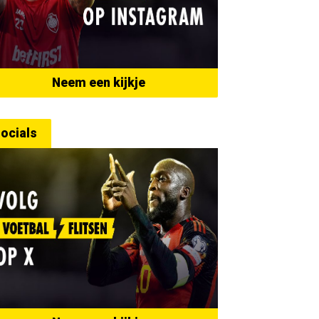
Neem een kijkje
ocials