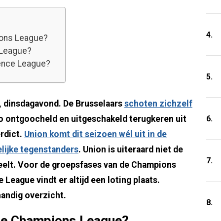
4.
ions League?
 League?
ence League?
5.
n, dinsdagavond. De Brusselaars
schoten zichzelf
6.
 ontgoocheld en uitgeschakeld terugkeren uit
erdict.
Union komt dit seizoen wél uit in de
lijke tegenstanders
. Union is uiteraard niet de
7.
eelt. Voor de groepsfases van de Champions
eague vindt er altijd een loting plaats.
handig overzicht.
8.
se Champions League?