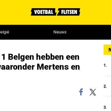
elgië
Nieuws
N
1 Belgen hebben een
 waaronder Mertens en
1.
2.
3.