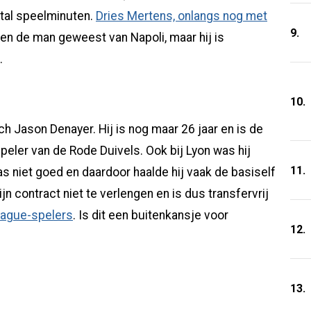
ntal speelminuten.
Dries Mertens, onlangs nog met
9.
jaren de man geweest van Napoli, maar hij is
e.
10.
och Jason Denayer. Hij is nog maar 26 jaar en is de
speler van de Rode Duivels. Ook bij Lyon was hij
11.
as niet goed en daardoor haalde hij vaak de basiself
n contract niet te verlengen en is dus transfervrij
League-spelers
. Is dit een buitenkansje voor
12.
13.