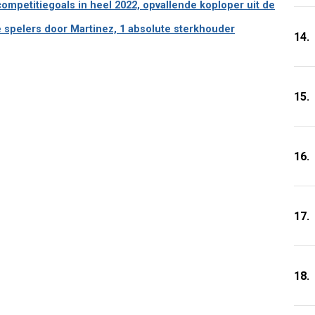
petitiegoals in heel 2022, opvallende koploper uit de
e spelers door Martinez, 1 absolute sterkhouder
14.
15.
16.
17.
18.