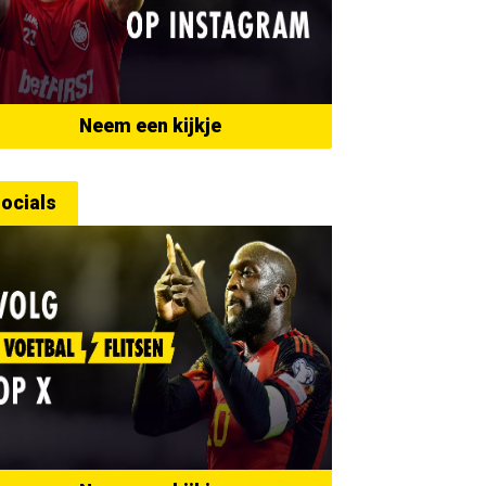
Neem een kijkje
ocials