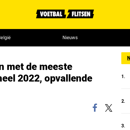
elgië
Nieuws
N
n met de meeste
heel 2022, opvallende
1.
2.
3.