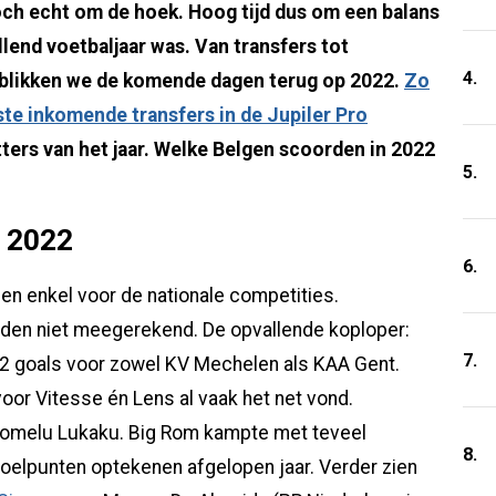
toch echt om de hoek. Hoog tijd dus om een balans
lend voetbaljaar was. Van transfers tot
4.
 blikken we de komende dagen terug op 2022.
Zo
ste inkomende transfers in de Jupiler Pro
utters van het jaar. Welke Belgen scoorden in 2022
5.
n 2022
6.
en enkel voor de nationale competities.
erden niet meegerekend. De opvallende koploper:
7.
2 goals voor zowel KV Mechelen als KAA Gent.
oor Vitesse én Lens al vaak het net vond.
s Romelu Lukaku. Big Rom kampte met teveel
8.
doelpunten optekenen afgelopen jaar. Verder zien