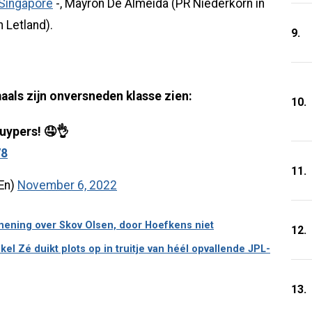
 Singapore
-, Mayron De Almeida (PR Niederkorn in
 Letland).
9.
aals zijn onversneden klasse zien:
10.
Cuypers! 🤤👌
78
11.
En)
November 6, 2022
ening over Skov Olsen, door Hoefkens niet
12.
mkel Zé duikt plots op in truitje van héél opvallende JPL-
13.