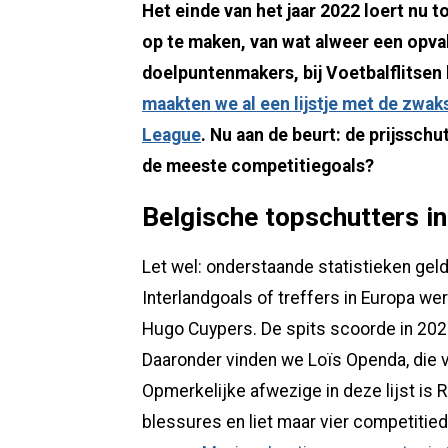
Het einde van het jaar 2022 loert nu 
op te maken, van wat alweer een opval
doelpuntenmakers, bij Voetbalflitsen
maakten we al een lijstje met de zwak
League
. Nu aan de beurt: de prijssch
de meeste competitiegoals?
Belgische topschutters i
Let wel: onderstaande statistieken geld
Interlandgoals of treffers in Europa w
Hugo Cuypers. De spits scoorde in 202
Daaronder vinden we Loïs Openda, die v
Opmerkelijke afwezige in deze lijst i
blessures en liet maar vier competitie