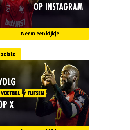
Neem een kijkje
ocials