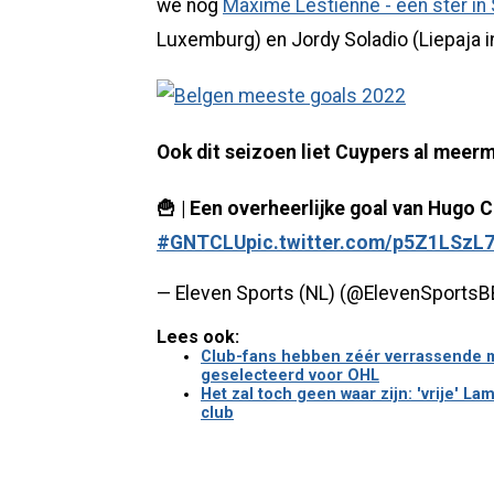
we nog
Maxime Lestienne - een ster in
Luxemburg) en Jordy Soladio (Liepaja in
Ook dit seizoen liet Cuypers al meerm
🍟 | Een overheerlijke goal van Hugo 
#GNTCLU
pic.twitter.com/p5Z1LSzL
— Eleven Sports (NL) (@ElevenSportsB
Lees ook:
Club-fans hebben zéér verrassende m
geselecteerd voor OHL
Het zal toch geen waar zijn: 'vrije' La
club