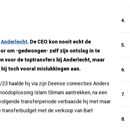
4.
j
Anderlecht
. De CEO kon nooit echt de
5.
or om -gedwongen- zelf zijn ontslag in te
n voor de toptransfers bij Anderlecht, maar
hij toch vooral mislukkingen aan.
6.
/23 haalde hij via zijn Deense connecties Anders
g noodoplossing Islam Slimani aantrekken, na een
7.
volgende transferperiode verbaasde hij met maar
e transferbudget met de verkoop van Bart
8.