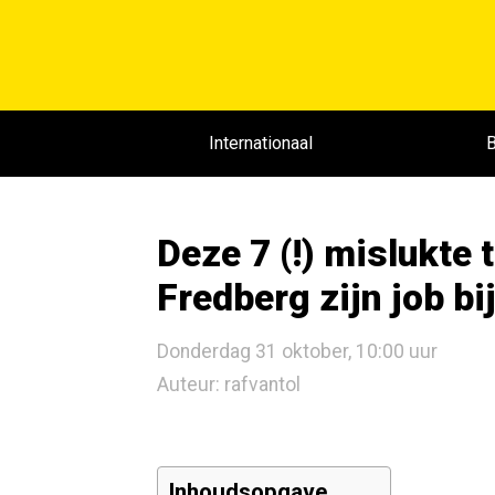
Internationaal
B
Deze 7 (!) mislukte 
Fredberg zijn job bi
Donderdag 31 oktober, 10:00 uur
Auteur: rafvantol
Inhoudsopgave