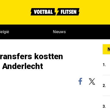
elgië
Nieuws
N
transfers kostten
j Anderlecht
1.
2.
3.