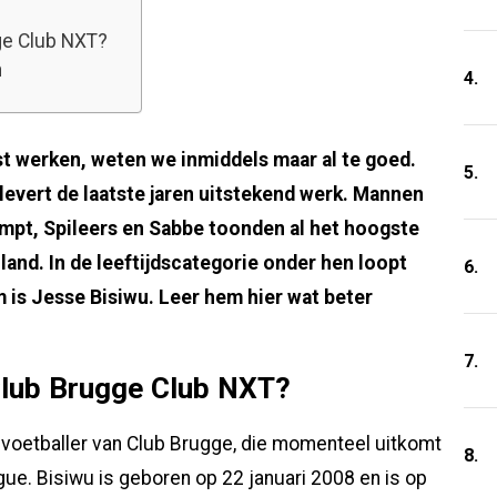
ge Club NXT?
h
4.
st werken, weten we inmiddels maar al te goed.
5.
levert de laatste jaren uitstekend werk. Mannen
empt, Spileers en Sabbe toonden al het hoogste
land. In de leeftijdscategorie onder hen loopt
6.
m is Jesse Bisiwu. Leer hem hier wat beter
7.
Club Brugge Club NXT?
 voetballer van Club Brugge, die momenteel uitkomt
8.
gue. Bisiwu is geboren op 22 januari 2008 en is op