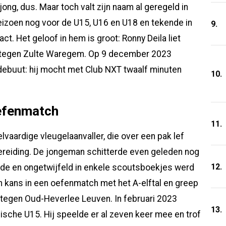
jong, dus. Maar toch valt zijn naam al geregeld in
eizoen nog voor de U15, U16 en U18 en tekende in
9.
ract. Het geloof in hem is groot: Ronny Deila liet
en tegen Zulte Waregem. Op 9 december 2023
debuut: hij mocht met Club NXT twaalf minuten
10.
efenmatch
11.
lvaardige vleugelaanvaller, die over een pak lef
rbereiding. De jongeman schitterde even geleden nog
12.
ide en ongetwijfeld in enkele scoutsboekjes werd
jn kans in een oefenmatch met het A-elftal en greep
h tegen Oud-Heverlee Leuven. In februari 2023
13.
ische U15. Hij speelde er al zeven keer mee en trof