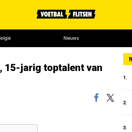
elgië
Nieuws
N
 15-jarig toptalent van
1.
2.
3.