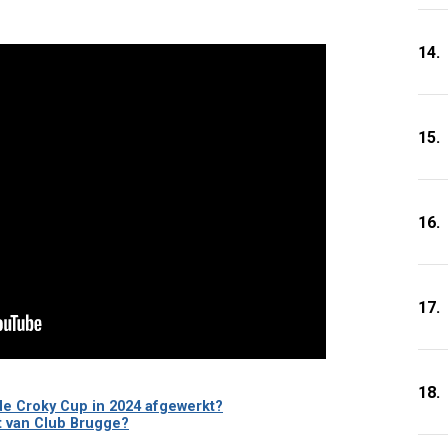
14.
15.
16.
17.
18.
de Croky Cup in 2024 afgewerkt?
nt van Club Brugge?