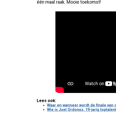
één maal raak. Mooie toekomst!
Lees ook:
Waar en wanneer wordt de finale van 
Wie is Joel Ordonez, 19-jarig toptale