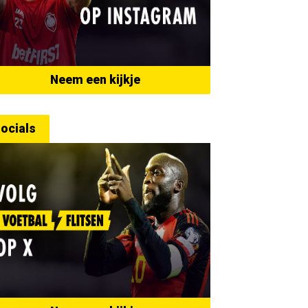
Neem een kijkje
ocials