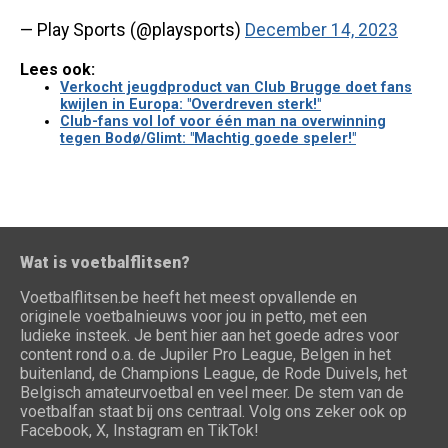
— Play Sports (@playsports)
December 14, 2023
Lees ook:
Verkocht jeugdproduct van Club Brugge doet fans
kwijlen in Europa: "Overdreven sterk!"
Club-fans vol lof voor één man na overwinning
tegen Bodø/Glimt: "Machtig goede speler!"
Wat is voetbalflitsen?
Voetbalflitsen.be heeft het meest opvallende en
originele voetbalnieuws voor jou in petto, met een
ludieke insteek. Je bent hier aan het goede adres voor
content rond o.a. de Jupiler Pro League, Belgen in het
buitenland, de Champions League, de Rode Duivels, het
Belgisch amateurvoetbal en veel meer. De stem van de
voetbalfan staat bij ons centraal. Volg ons zeker ook op
Facebook, X, Instagram en TikTok!