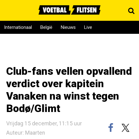
Internationaal
België
Nieuws
Live
Club-fans vellen opvallend
verdict over kapitein
Vanaken na winst tegen
Bodø/Glimt
Vrijdag 15 december, 11:15 uur
Auteur: Maarten