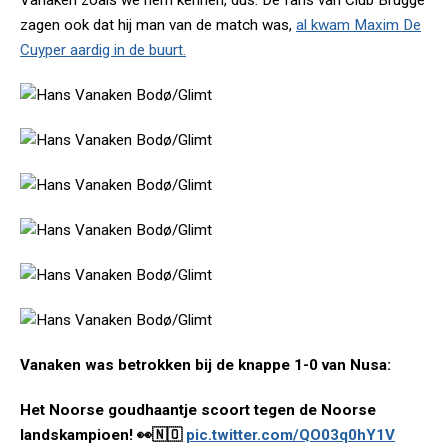
Vanaken zoals we hem kennen, dus. De fans van Club Brugge
zagen ook dat hij man van de match was,
al kwam Maxim De
Cuyper aardig in de buurt.
Vanaken was betrokken bij de knappe 1-0 van Nusa:
Het Noorse goudhaantje scoort tegen de Noorse
landskampioen! 👀🇳🇴
pic.twitter.com/QO03q0hY1V