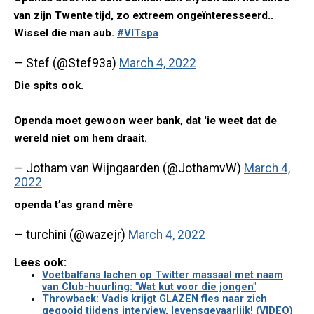
van zijn Twente tijd, zo extreem ongeïnteresseerd..
Wissel die man aub.
#VITspa
— Stef (@Stef93a)
March 4, 2022
Die spits ook.
Openda moet gewoon weer bank, dat 'ie weet dat de
wereld niet om hem draait.
— Jotham van Wijngaarden (@JothamvW)
March 4,
2022
openda t’as grand mère
— turchini (@wazejr)
March 4, 2022
Lees ook:
Voetbalfans lachen op Twitter massaal met naam
van Club-huurling: "Wat kut voor die jongen"
Throwback: Vadis krijgt GLAZEN fles naar zich
gegooid tijdens interview, levensgevaarlijk! (VIDEO)