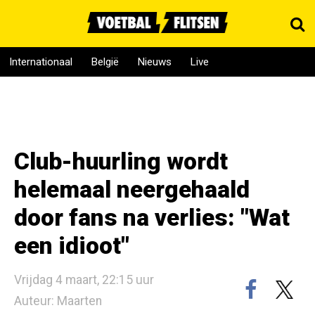
Internationaal
België
Nieuws
Live
Club-huurling wordt
helemaal neergehaald
door fans na verlies: "Wat
een idioot"
Vrijdag 4 maart, 22:15 uur
Auteur: Maarten