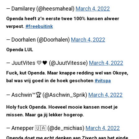
— Damilarey (@heesmaheal)
March 4, 2022
Openda heeft z'n eerste twee 100% kansen alweer
verpest.
#freebuitink
— Doorhalen (@Doorhalen)
March 4, 2022
Openda LUL
— JuutVites 💛🖤 (@JuutVitesse)
March 4, 2022
Fuck, kut Openda. Maar knappe redding wel van Okoye,
bal was vrij goed in de hoek geschoten
#vitspa
— Aschwin™🏆 (@Aschwin_Sprik)
March 4, 2022
Holy fuck Openda. Hoeveel mooie kansen moet je
missen. Maar ga jij lekker hogerop.
— Arnepper 🇺🇦 (@de_michias)
March 4, 2022
Openda doet me echt denken aan Ziyech aan het einde