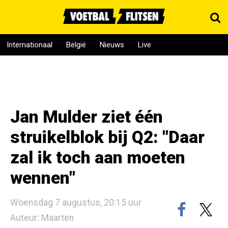
Internationaal
België
Nieuws
Live
Jan Mulder ziet één
struikelblok bij Q2: "Daar
zal ik toch aan moeten
wennen"
Woensdag 7 augustus, 20:15 uur
Auteur: Maarten