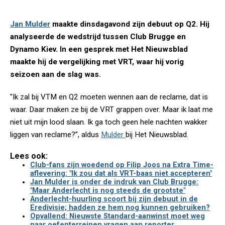
Jan Mulder
maakte dinsdagavond zijn debuut op Q2. Hij
analyseerde de wedstrijd tussen Club Brugge en
Dynamo Kiev. In een gesprek met Het Nieuwsblad
maakte hij de vergelijking met VRT, waar hij vorig
seizoen aan de slag was.
"Ik zal bij VTM en Q2 moeten wennen aan de reclame, dat is
waar. Daar maken ze bij de VRT grappen over. Maar ik laat me
niet uit mijn lood slaan. Ik ga toch geen hele nachten wakker
liggen van reclame?”, aldus
Mulder
bij Het Nieuwsblad.
Lees ook:
Club-fans zijn woedend op Filip Joos na Extra Time-
aflevering: "Ik zou dat als VRT-baas niet accepteren"
Jan Mulder is onder de indruk van Club Brugge:
"Maar Anderlecht is nog steeds de grootste"
Anderlecht-huurling scoort bij zijn debuut in de
Eredivisie; hadden ze hem nog kunnen gebruiken?
Opvallend: Nieuwste Standard-aanwinst moet weg
naar oefenterreinen vragen aan reporter