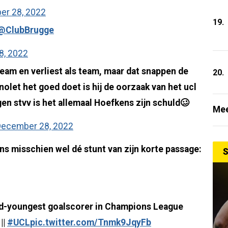
r 28, 2022
19.
@ClubBrugge
8, 2022
team en verliest als team, maar dat snappen de
20.
olet het goed doet is hij de oorzaak van het ucl
gen stvv is het allemaal Hoefkens zijn schuld🥴
Mee
ecember 28, 2022
s misschien wel dé stunt van zijn korte passage:
S
d-youngest goalscorer in Champions League
||
#UCL
pic.twitter.com/Tnmk9JqyFb