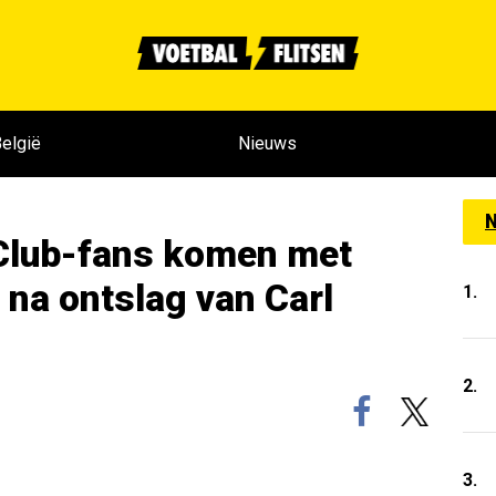
elgië
Nieuws
N
 Club-fans komen met
 na ontslag van Carl
1.
2.
3.