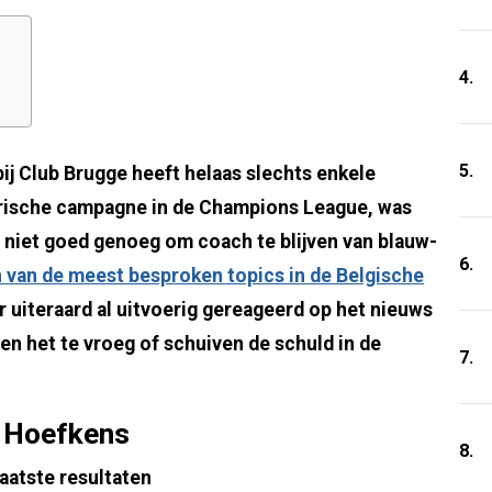
4.
5.
bij Club Brugge heeft helaas slechts enkele
rische campagne in de Champions League, was
r niet goed genoeg om coach te blijven van blauw-
6.
n van de meest besproken topics in de Belgische
r uiteraard al uitvoerig gereageerd op het nieuws
den het te vroeg of schuiven de schuld in de
7.
l Hoefkens
8.
laatste resultaten