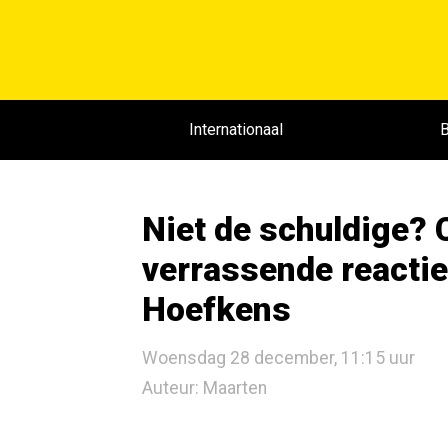
Internationaal
B
Niet de schuldige?
verrassende reactie
Hoefkens
Woensdag 28 december, 11:15 uur
Auteur: Maarten