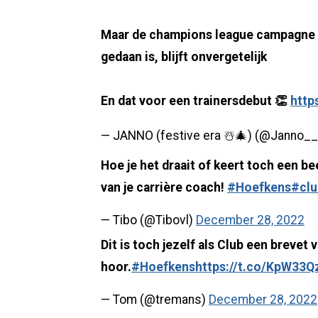
Maar de champions league campagne va
gedaan is, blijft onvergetelijk
En dat voor een trainersdebut 👏
http
— JANNO (festive era ☃️🎄) (@Janno_
Hoe je het draait of keert toch een be
van je carrière coach!
#Hoefkens
#clu
— Tibo (@Tibovl)
December 28, 2022
Dit is toch jezelf als Club een breve
hoor.
#Hoefkens
https://t.co/KpW33
— Tom (@tremans)
December 28, 2022