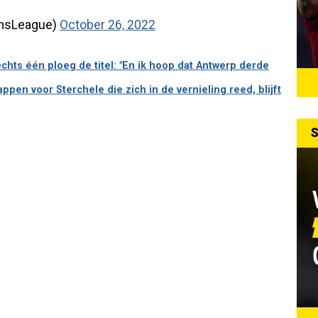
onsLeague)
October 26, 2022
hts één ploeg de titel: "En ik hoop dat Antwerp derde
pen voor Sterchele die zich in de vernieling reed, blijft
S