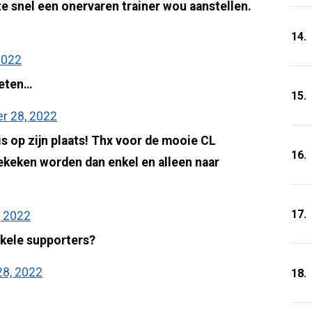
 te snel een onervaren trainer wou aanstellen.
14.
2022
geten…
15.
r 28, 2022
is op zijn plaats! Thx voor de mooie CL
16.
ekeken worden dan enkel en alleen naar
17.
 2022
nkele supporters?
8, 2022
18.