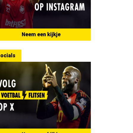
Neem een kijkje
ocials