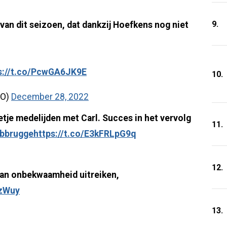
9.
n dit seizoen, dat dankzij Hoefkens nog niet
s://t.co/PcwGA6JK9E
10.
_O)
December 28, 2022
etje medelijden met Carl. Succes in het vervolg
11.
bbrugge
https://t.co/E3kFRLpG9q
12.
t van onbekwaamheid uitreiken,
QzWuy
13.