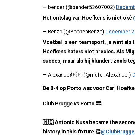
— bender (@bender53607002)
Decembe
Het ontslag van Hoefkens is niet oké
— Renzo (@BoonenRenzo)
December 2
Voetbal is een teamsport, je wint als 
Hoefkens haters niet precies. Als Mign
succes, maar als hij blundert zoals te
— Alexander🇧🇪 (@mcfc_Alexander)
D
De 0-4 op Porto was voor Carl Hoefken
Club Brugge vs Porto 🔜
🇳🇴 Antonio Nusa became the secon
history in this fixture 👏
@ClubBrugge