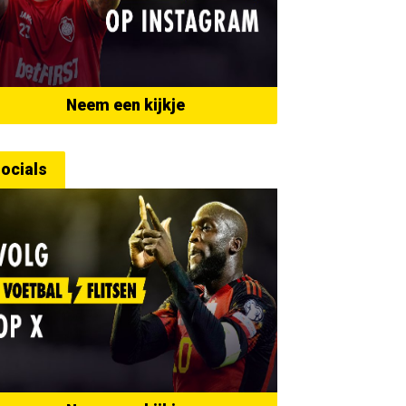
Neem een kijkje
ocials