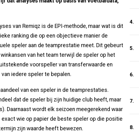
rijf dat analyses maakt op basis van voetbaldata,
4.
lyses van Remiqz is de EPI-methode, maar wat is dit
nieke ranking die op een objectieve manier de
uele speler aan de teamprestatie meet. Dit gebeurt
5.
e winkansen van het team terwijl de speler op het
n uitstekende voorspeller van transferwaarde en
 van iedere speler te bepalen.
6.
aandeel van een speler in de teamprestaties.
ndeel dat de speler bij zijn huidige club heeft, maar
7.
b(s). Daarnaast wordt elk seizoen meegerekend waar
 exact wie op papier de beste speler op die positie
8.
termijn zijn waarde heeft bewezen.