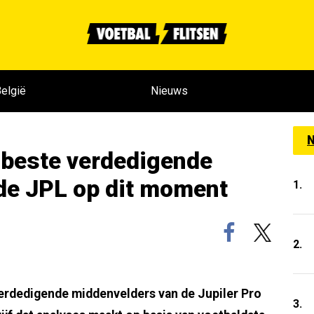
elgië
Nieuws
N
jf beste verdedigende
de JPL op dit moment
1.
2.
 verdedigende middenvelders van de Jupiler Pro
3.