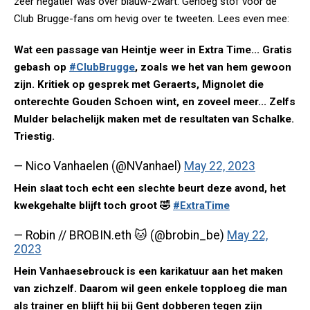
zéér negatief was over blauw-zwart. Genoeg stof voor de
Club Brugge-fans om hevig over te tweeten. Lees even mee:
Wat een passage van Heintje weer in Extra Time... Gratis
gebash op
#ClubBrugge
, zoals we het van hem gewoon
zijn. Kritiek op gesprek met Geraerts, Mignolet die
onterechte Gouden Schoen wint, en zoveel meer... Zelfs
Mulder belachelijk maken met de resultaten van Schalke.
Triestig.
— Nico Vanhaelen (@NVanhael)
May 22, 2023
Hein slaat toch echt een slechte beurt deze avond, het
kwekgehalte blijft toch groot 🤣
#ExtraTime
— Robin // BROBIN.eth 🐱 (@brobin_be)
May 22,
2023
Hein Vanhaesebrouck is een karikatuur aan het maken
van zichzelf. Daarom wil geen enkele topploeg die man
als trainer en blijft hij bij Gent dobberen tegen zijn