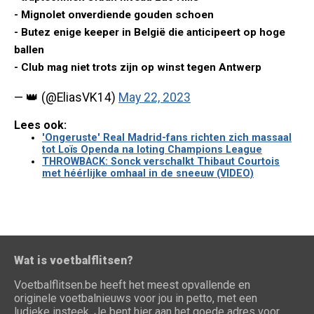
- Mignolet onverdiende gouden schoen
- Butez enige keeper in België die anticipeert op hoge
ballen
- Club mag niet trots zijn op winst tegen Antwerp
— 👑 (@EliasVK14)
May 22, 2023
Lees ook:
'Ongeruste' Real Madrid-fans richten zich massaal
tot Loïs Openda na loting Champions League
THROWBACK: Sonck verschalkt Thibaut Courtois
met héérlijke omhaal in de sneeuw (VIDEO)
Wat is voetbalflitsen?
Voetbalflitsen.be heeft het meest opvallende en
originele voetbalnieuws voor jou in petto, met een
ludieke insteek. Je bent hier aan het goede adres voor