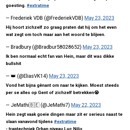
goesting.
#extratime
— Frederiek VDB (@FrederiekVDB)
May 23, 2023
Hij hoort zichzelf zo graag praten dat hij om het even
wat zegt om toch maar aan het woord te blijven.
— Bradbury (@Bradbur58028652)
May 23, 2023
Ik ben normaal echt fan van Hein, maar dit was dikke
bullshit
— 👑 (@EliasVK14)
May 23, 2023
Vond het bijna gênant om naar te kijken. Moest steeds
per se alles op Gent of zichzelf betrekken😭
— JeMathi🇧🇪 (@JeMathi7)
May 22, 2023
Hein zegt vaak goeie dingen maar zit er serieus naast te
slaan vanavond tijdens
#extratime
- traptechniek Orban niveau Luc Nilis