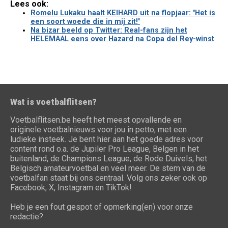
Lees ook:
Romelu Lukaku haalt KEIHARD uit na flopjaar: "Het is
een soort woede die in mij zit!"
Na bizar beeld op Twitter: Real-fans zijn het
HELEMAAL eens over Hazard na Copa del Rey-winst
Wat is voetbalflitsen?
Voetbalflitsen.be heeft het meest opvallende en
originele voetbalnieuws voor jou in petto, met een
ludieke insteek. Je bent hier aan het goede adres voor
content rond o.a. de Jupiler Pro League, Belgen in het
buitenland, de Champions League, de Rode Duivels, het
Belgisch amateurvoetbal en veel meer. De stem van de
voetbalfan staat bij ons centraal. Volg ons zeker ook op
Facebook, X, Instagram en TikTok!
Heb je een fout gespot of opmerking(en) voor onze
redactie?