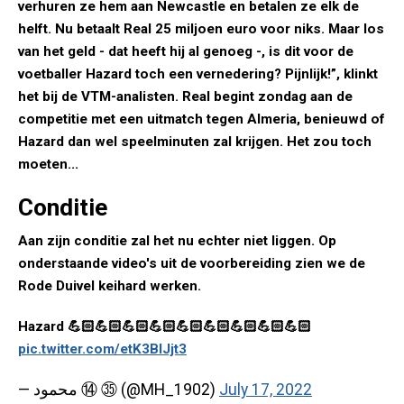
verhuren ze hem aan Newcastle en betalen ze elk de
helft. Nu betaalt Real 25 miljoen euro voor niks. Maar los
van het geld - dat heeft hij al genoeg -, is dit voor de
voetballer Hazard toch een vernedering? Pijnlijk!”, klinkt
het bij de VTM-analisten. Real begint zondag aan de
competitie met een uitmatch tegen Almeria, benieuwd of
Hazard dan wel speelminuten zal krijgen. Het zou toch
moeten...
Conditie
Aan zijn conditie zal het nu echter niet liggen. Op
onderstaande video's uit de voorbereiding zien we de
Rode Duivel keihard werken.
Hazard 💪🏻💪🏻💪🏻💪🏻💪🏻💪🏻💪🏻💪🏻💪🏻
pic.twitter.com/etK3BlJjt3
— محمود ⑭ ㉟ (@MH_1902)
July 17, 2022