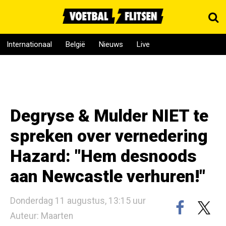
Internationaal
België
Nieuws
Live
Degryse & Mulder NIET te
spreken over vernedering
Hazard: "Hem desnoods
aan Newcastle verhuren!"
Donderdag 11 augustus, 13:15 uur
Auteur: Maarten