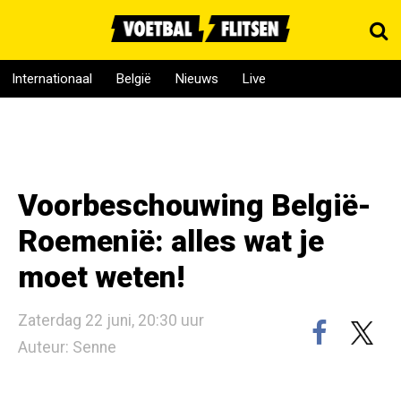
Internationaal
België
Nieuws
Live
Voorbeschouwing België-
Roemenië: alles wat je
moet weten!
Zaterdag 22 juni, 20:30 uur
Auteur: Senne