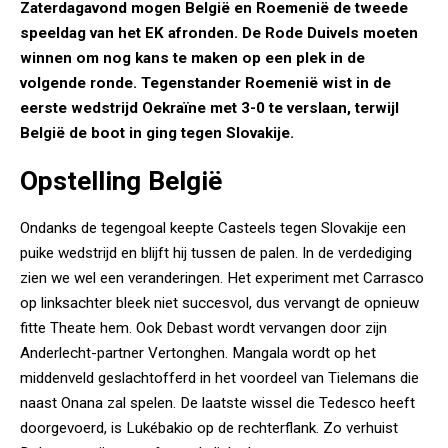
Zaterdagavond mogen België en Roemenië de tweede
speeldag van het EK afronden. De Rode Duivels moeten
winnen om nog kans te maken op een plek in de
volgende ronde. Tegenstander Roemenië wist in de
eerste wedstrijd Oekraïne met 3-0 te verslaan, terwijl
België de boot in ging tegen Slovakije.
Opstelling België
Ondanks de tegengoal keepte Casteels tegen Slovakije een
puike wedstrijd en blijft hij tussen de palen. In de verdediging
zien we wel een veranderingen. Het experiment met Carrasco
op linksachter bleek niet succesvol, dus vervangt de opnieuw
fitte Theate hem. Ook Debast wordt vervangen door zijn
Anderlecht-partner Vertonghen. Mangala wordt op het
middenveld geslachtofferd in het voordeel van Tielemans die
naast Onana zal spelen. De laatste wissel die Tedesco heeft
doorgevoerd, is Lukébakio op de rechterflank. Zo verhuist